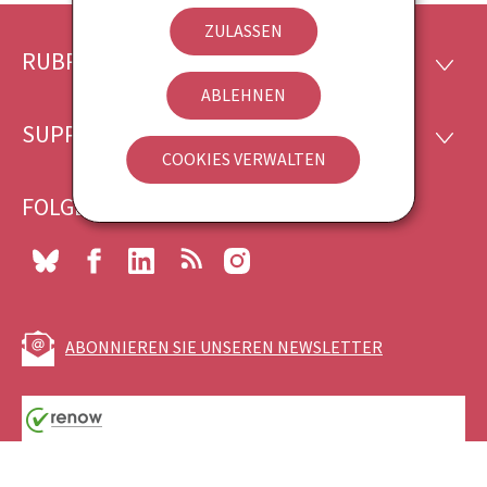
ZULASSEN
RUBRIKEN
Footer
RUBRI
ABLEHNEN
SUPPORT
SUPP
COOKIES VERWALTEN
FOLGEN SIE UNS
Bluesky
Facebook
LinkedIn
RSS
Instagram
ABONNIEREN SIE UNSEREN NEWSLETTER