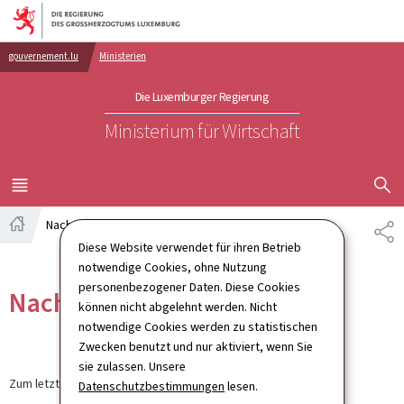
Zur Hauptnavigation
Zum Inhalt
gouvernement.lu
Ministerien
Die Luxemburger Regierung
Ministerium für Wirtschaft
SUCHFLED 
MENÜ
HAUPT-
Nachrichten
TE
Startseite
Diese Website verwendet für ihren Betrieb
notwendige Cookies, ohne Nutzung
personenbezogener Daten. Diese Cookies
Nachrichten
können nicht abgelehnt werden. Nicht
notwendige Cookies werden zu statistischen
Zwecken benutzt und nur aktiviert, wenn Sie
sie zulassen. Unsere
Zum letzten Mal aktualisiert am
12.09.2024
Datenschutzbestimmungen
lesen.