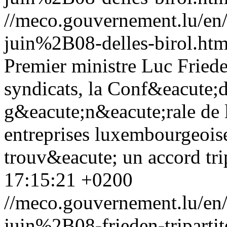
//meco.gouvernement.lu/e
juin%2B08-delles-birol.htm
Premier ministre Luc Fried
syndicats, la Conf&eacute;
g&eacute;n&eacute;rale de 
entreprises luxembourgeoise
trouv&eacute; un accord trip
17:15:21 +0200
//meco.gouvernement.lu/e
juin%2B08-frieden-tripartit