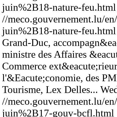
juin%2B18-nature-feu.html
//meco.gouvernement.lu/e
juin%2B18-nature-feu.html
Grand-Duc, accompagn&eacu
ministre des Affaires &eacu
Commerce ext&eacute;rieur,
l'&Eacute;conomie, des PME
Tourisme, Lex Delles...
Wed
//meco.gouvernement.lu/e
juin%2B17-gouv-bcfl.html