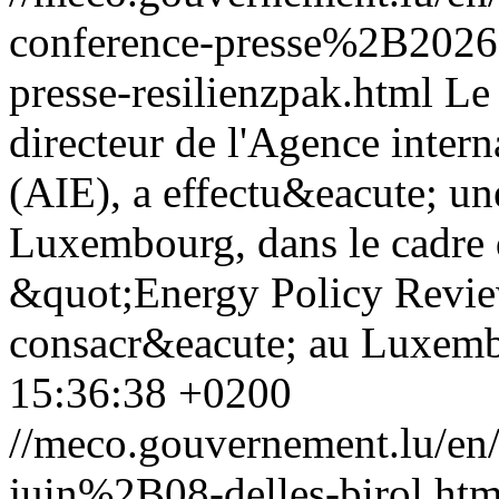
conference-presse%2B202
presse-resilienzpak.html
Le 
directeur de l'Agence intern
(AIE), a effectu&eacute; une
Luxembourg, dans le cadre d
&quot;Energy Policy Revie
consacr&eacute; au Luxemb
15:36:38 +0200
//meco.gouvernement.lu/e
juin%2B08-delles-birol.htm