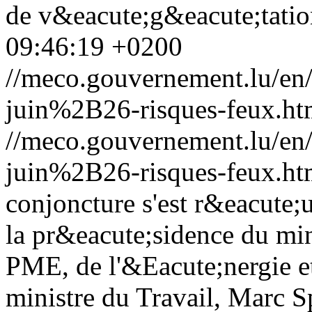
de v&eacute;g&eacute;tation
09:46:19 +0200
//meco.gouvernement.lu/e
juin%2B26-risques-feux.ht
//meco.gouvernement.lu/e
juin%2B26-risques-feux.ht
conjoncture s'est r&eacute;
la pr&eacute;sidence du min
PME, de l'&Eacute;nergie et
ministre du Travail, Marc S