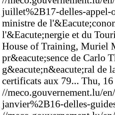
juillet%2B17-delles-appel-o
ministre de l'&Eacute;cono
l'&Eacute;nergie et du Tour
House of Training, Muriel 
pr&eacute;sence de Carlo Th
g&eacute;n&eacute;ral de l
certificats aux 79...
Thu, 16
//meco.gouvernement.lu/e
janvier%2B16-delles-guides