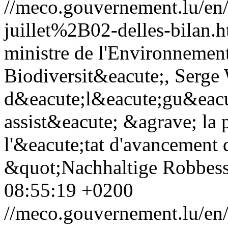
//meco.gouvernement.lu/e
juillet%2B02-delles-bilan.h
ministre de l'Environnement
Biodiversit&eacute;, Serge 
d&eacute;l&eacute;gu&eacut
assist&eacute; &agrave; la 
l'&eacute;tat d'avancement d
&quot;Nachhaltige Robbess
08:55:19 +0200
//meco.gouvernement.lu/e