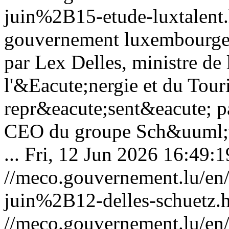
juin%2B15-etude-luxtalent
gouvernement luxembourgeo
par Lex Delles, ministre d
l'&Eacute;nergie et du Tour
repr&eacute;sent&eacute; p
CEO du groupe Sch&uuml;t
...
Fri, 12 Jun 2026 16:49:
//meco.gouvernement.lu/e
juin%2B12-delles-schuetz.
//meco.gouvernement.lu/e