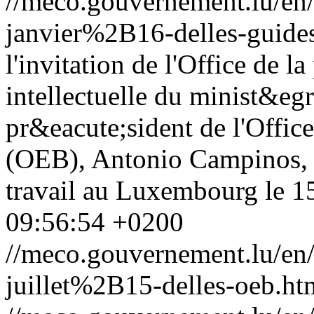
//meco.gouvernement.lu/e
janvier%2B16-delles-guides
l'invitation de l'Office de 
intellectuelle du minist&eg
pr&eacute;sident de l'Offic
(OEB), Antonio Campinos, a
travail au Luxembourg le 15 
09:56:54 +0200
//meco.gouvernement.lu/e
juillet%2B15-delles-oeb.ht