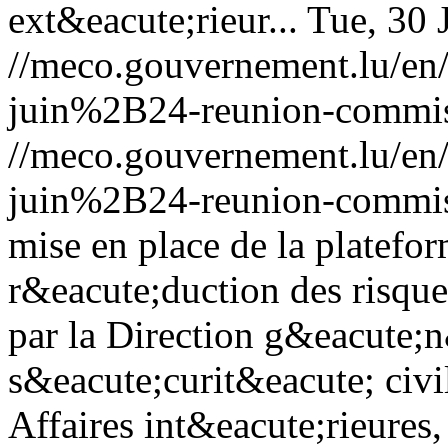
ext&eacute;rieur...
Tue, 30 
//meco.gouvernement.lu/e
juin%2B24-reunion-commis
//meco.gouvernement.lu/e
juin%2B24-reunion-commis
mise en place de la platefor
r&eacute;duction des risque
par la Direction g&eacute;n
s&eacute;curit&eacute; civi
Affaires int&eacute;rieures