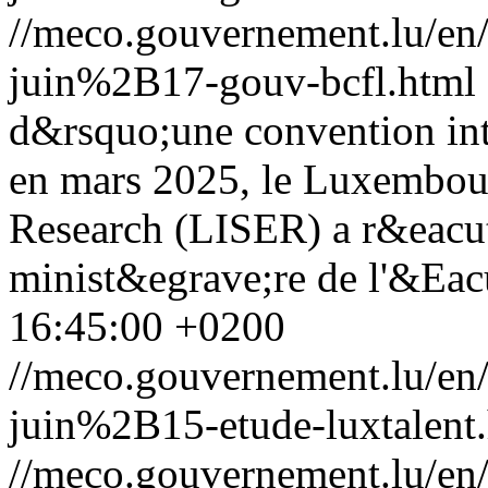
//meco.gouvernement.lu/e
juin%2B17-gouv-bcfl.html
d&rsquo;une convention in
en mars 2025, le Luxembour
Research (LISER) a r&eacut
minist&egrave;re de l'&Eac
16:45:00 +0200
//meco.gouvernement.lu/e
juin%2B15-etude-luxtalent
//meco.gouvernement.lu/e