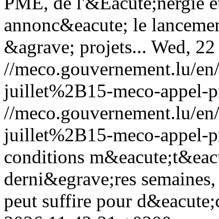
PME, de l'&Eacute;nergie e
annonc&eacute; le lanceme
&agrave; projets...
Wed, 22
//meco.gouvernement.lu/e
juillet%2B15-meco-appel-pr
//meco.gouvernement.lu/e
juillet%2B15-meco-appel-pr
conditions m&eacute;t&eac
derni&egrave;res semaines, 
peut suffire pour d&eacute;