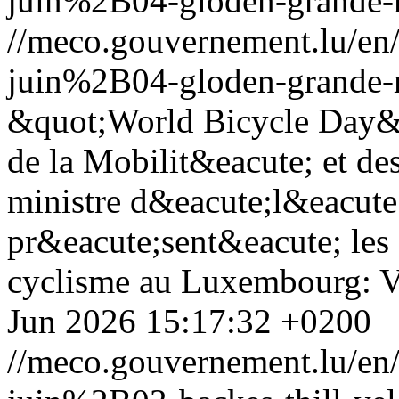
juin%2B04-gloden-grande-
//meco.gouvernement.lu/e
juin%2B04-gloden-grande-
&quot;World Bicycle Day&q
de la Mobilit&eacute; et des
ministre d&eacute;l&eacute
pr&eacute;sent&eacute; les
cyclisme au Luxembourg: 
Jun 2026 15:17:32 +0200
//meco.gouvernement.lu/e