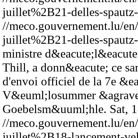
juillet%2B21-delles-spautz
//meco.gouvernement.lu/e
juillet%2B21-delles-spautz
ministre d&eacute;l&eacute
Thill, a donn&eacute; ce sa
d'envoi officiel de la 7e &e
V&euml;losummer &agrave;
Goebelsm&uuml;hle.
Sat, 
//meco.gouvernement.lu/e
juillet%2B18-lancement-v