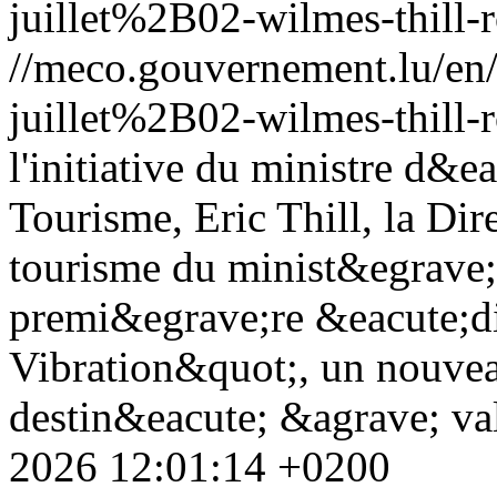
juillet%2B02-wilmes-thill-
//meco.gouvernement.lu/e
juillet%2B02-wilmes-thill-
l'initiative du ministre d&
Tourisme, Eric Thill, la Di
tourisme du minist&egrave;
premi&egrave;re &eacute;di
Vibration&quot;, un nouvea
destin&eacute; &agrave; valo
2026 12:01:14 +0200