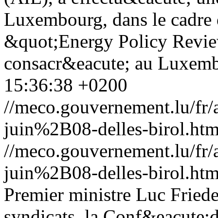
Luxembourg, dans le cadre d
&quot;Energy Policy Revie
consacr&eacute; au Luxemb
15:36:38 +0200
//meco.gouvernement.lu/f
juin%2B08-delles-birol.htm
//meco.gouvernement.lu/f
juin%2B08-delles-birol.htm
Premier ministre Luc Fried
syndicats, la Conf&eacute;