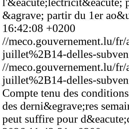
l'&eacute;lectricit&eacute;
&agrave; partir du 1er ao&
16:42:08 +0200
//meco.gouvernement.lu/f
juillet%2B14-delles-subvent
//meco.gouvernement.lu/f
juillet%2B14-delles-subvent
Compte tenu des condition
des derni&egrave;res semain
peut suffire pour d&eacute;