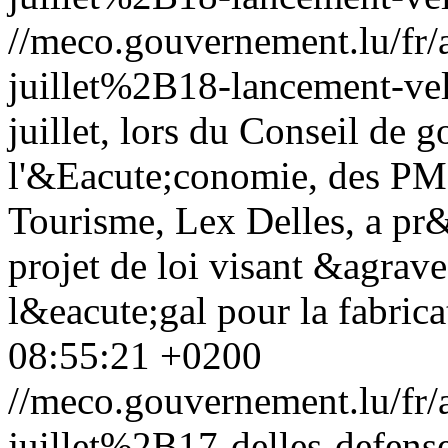
//meco.gouvernement.lu/f
juillet%2B18-lancement-v
juillet, lors du Conseil de 
l'&Eacute;conomie, des PME
Tourisme, Lex Delles, a pr
projet de loi visant &agrav
l&eacute;gal pour la fabrica
08:55:21 +0200
//meco.gouvernement.lu/f
juillet%2B17-delles-defens