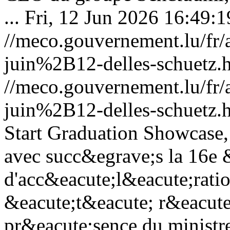
...
Fri, 12 Jun 2026 16:49:
//meco.gouvernement.lu/f
juin%2B12-delles-schuetz.
//meco.gouvernement.lu/f
juin%2B12-delles-schuetz.
Start Graduation Showcase,
avec succ&egrave;s la 16e
d'acc&eacute;l&eacute;ratio
&eacute;t&eacute; r&eacut
pr&eacute;sence du ministr