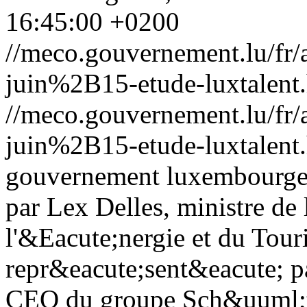
16:45:00 +0200
//meco.gouvernement.lu/f
juin%2B15-etude-luxtalent
//meco.gouvernement.lu/f
juin%2B15-etude-luxtalent
gouvernement luxembourgeo
par Lex Delles, ministre d
l'&Eacute;nergie et du Tour
repr&eacute;sent&eacute; p
CEO du groupe Sch&uuml;t