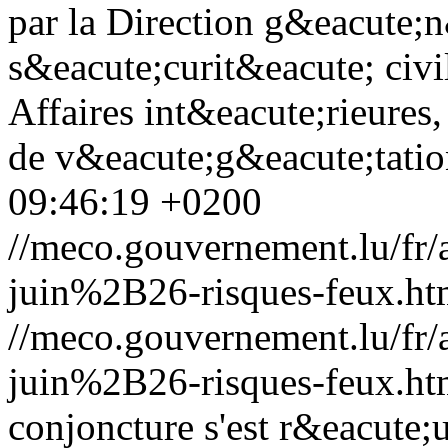
par la Direction g&eacute;n
s&eacute;curit&eacute; civi
Affaires int&eacute;rieures
de v&eacute;g&eacute;tation
09:46:19 +0200
//meco.gouvernement.lu/f
juin%2B26-risques-feux.ht
//meco.gouvernement.lu/f
juin%2B26-risques-feux.ht
conjoncture s'est r&eacute;