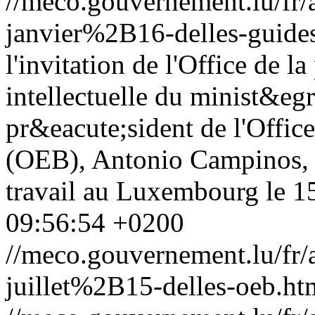
//meco.gouvernement.lu/f
janvier%2B16-delles-guides
l'invitation de l'Office de 
intellectuelle du minist&eg
pr&eacute;sident de l'Offic
(OEB), Antonio Campinos, a
travail au Luxembourg le 15 
09:56:54 +0200
//meco.gouvernement.lu/f
juillet%2B15-delles-oeb.ht