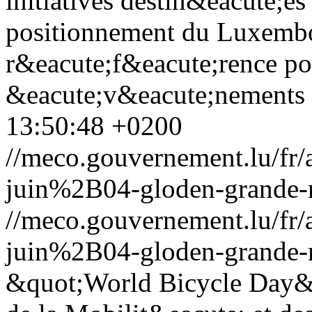
initiatives destin&eacute;es
positionnement du Luxembo
r&eacute;f&eacute;rence po
&eacute;v&eacute;nements 
13:50:48 +0200
//meco.gouvernement.lu/f
juin%2B04-gloden-grande-
//meco.gouvernement.lu/f
juin%2B04-gloden-grande-
&quot;World Bicycle Day&q