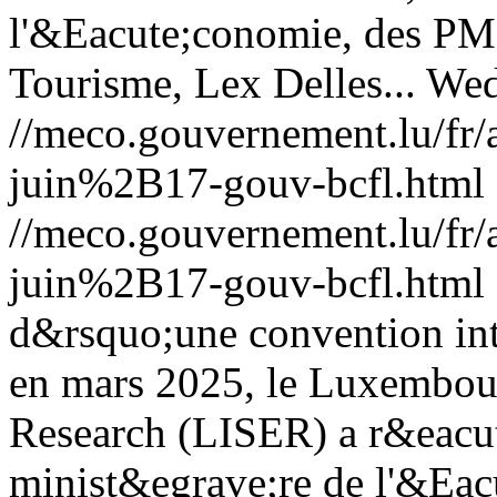
l'&Eacute;conomie, des PME
Tourisme, Lex Delles...
Wed
//meco.gouvernement.lu/f
juin%2B17-gouv-bcfl.html
//meco.gouvernement.lu/f
juin%2B17-gouv-bcfl.html
d&rsquo;une convention in
en mars 2025, le Luxembour
Research (LISER) a r&eacut
minist&egrave;re de l'&Eac