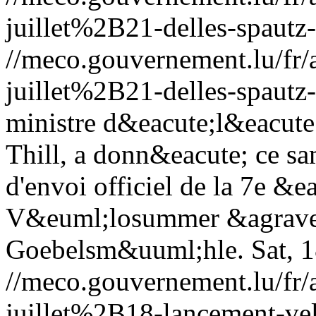
juillet%2B21-delles-spautz
//meco.gouvernement.lu/f
juillet%2B21-delles-spautz
ministre d&eacute;l&eacute
Thill, a donn&eacute; ce sa
d'envoi officiel de la 7e &e
V&euml;losummer &agrave;
Goebelsm&uuml;hle.
Sat, 
//meco.gouvernement.lu/f
juillet%2B18-lancement-v