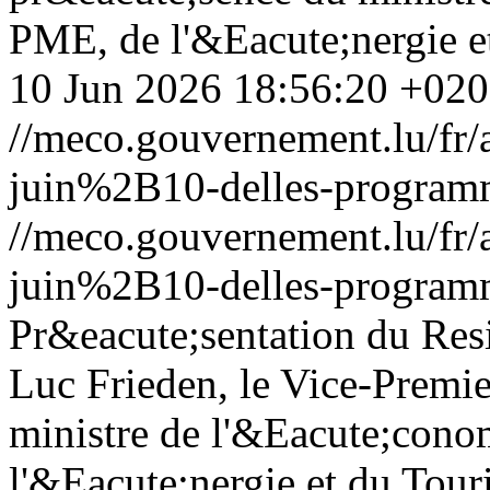
PME, de l'&Eacute;nergie e
10 Jun 2026 18:56:20 +02
//meco.gouvernement.lu/f
juin%2B10-delles-programme
//meco.gouvernement.lu/f
juin%2B10-delles-programme
Pr&eacute;sentation du Resi
Luc Frieden, le Vice-Premier
ministre de l'&Eacute;cono
l'&Eacute;nergie et du Touri