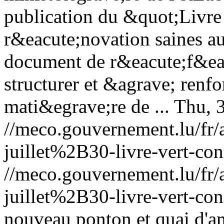
publication du &quot;Livre v
r&eacute;novation saines 
document de r&eacute;f&eac
structurer et &agrave; renfo
mati&egrave;re de ...
Thu, 
//meco.gouvernement.lu/f
juillet%2B30-livre-vert-con
//meco.gouvernement.lu/f
juillet%2B30-livre-vert-con
nouveau ponton et quai d'am