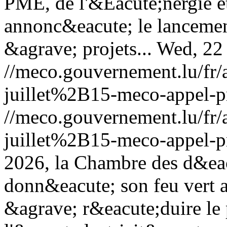
PME, de l'&Eacute;nergie e
annonc&eacute; le lanceme
&agrave; projets...
Wed, 22
//meco.gouvernement.lu/f
juillet%2B15-meco-appel-pr
//meco.gouvernement.lu/f
juillet%2B15-meco-appel-pr
2026, la Chambre des d&ea
donn&eacute; son feu vert 
&agrave; r&eacute;duire le p