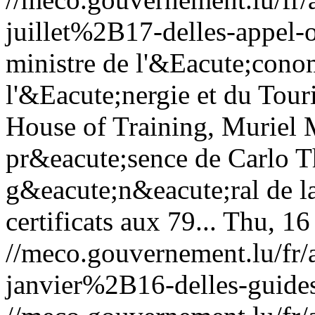
juillet%2B17-delles-appel-o
ministre de l'&Eacute;cono
l'&Eacute;nergie et du Tour
House of Training, Muriel 
pr&eacute;sence de Carlo Th
g&eacute;n&eacute;ral de l
certificats aux 79...
Thu, 16
//meco.gouvernement.lu/f
janvier%2B16-delles-guides