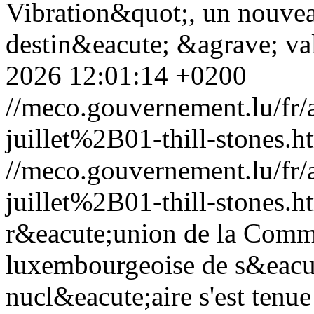
Vibration&quot;, un nouvea
destin&eacute; &agrave; valo
2026 12:01:14 +0200
//meco.gouvernement.lu/f
juillet%2B01-thill-stones.h
//meco.gouvernement.lu/f
juillet%2B01-thill-stones.h
r&eacute;union de la Commi
luxembourgeoise de s&eacu
nucl&eacute;aire s'est ten