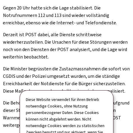
Gegen 20 Uhr hatte sich die Lage stabilisiert. Die
Notrufnummern 112 und 113 sind wieder vollständig
erreichbar, ebenso wie die Internet- und Telefondienste.
Derzeit ist POST dabei, alle Dienste schrittweise
wiederherzustellen. Die Ursachen für diese Störungen werden
noch von den Diensten der POST analysiert, und die Lage wird
weiterhin beobachtet.
Die Minister begrüssten die Zustazmassnahmen die sofort von
CGDIS und der Polizei umgesetzt wurden, um die ständige
Erreichbarkeit der Notdienste für die Bürger sicherzustellen.
Diese Maßnahmen werden schrittweise wieder normalisiert.
Diese Website verwendet für ihren Betrieb
Die Behörden haben erneut darauf hingewiesen, dass aufgrund
notwendige Cookies, ohne Nutzung
dieser Störungen die vom LU-Alert-System versendeten
personenbezogener Daten. Diese Cookies
Warnmeldungen mit Verzögerung an die Kunden der POST
können nicht abgelehnt werden. Nicht
weitergeleitet wurden.
notwendige Cookies werden zu statistischen
Zwecken benutzt und nur aktiviert, wenn Sie