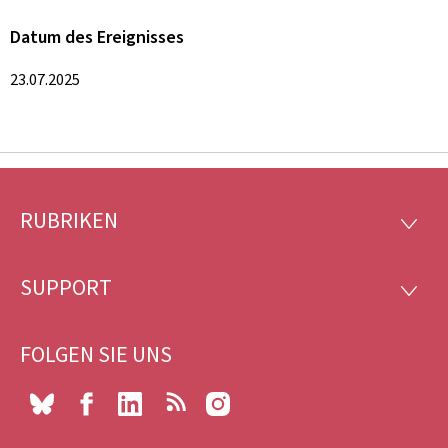
Datum des Ereignisses
23.07.2025
RUBRIKEN
Footer
RUBRI
SUPPORT
SUPP
FOLGEN SIE UNS
Bluesky
Facebook
LinkedIn
RSS
Instagram