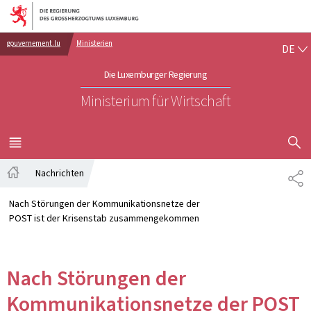
Zur Hauptnavigation
Zum Inhalt
DE
gouvernement.lu
Ministerien
DE
Die Luxemburger Regierung
Ministerium für Wirtschaft
SUCHFLED 
MENÜ
HAUPT-
Nachrichten
TE
Startseite
Nach Störungen der Kommunikationsnetze der
POST ist der Krisenstab zusammengekommen
Nach Störungen der
Kommunikationsnetze der POST