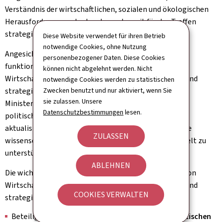
Verständnis der wirtschaftlichen, sozialen und ökologischen
Herausforderungen des Landes und somit für das Treffen
strategischer Entscheidungen nützlich sind.
Diese Website verwendet für ihren Betrieb
notwendige Cookies, ohne Nutzung
Angesichts ihrer Kompetenzen besteht die
personenbezogener Daten. Diese Cookies
funktionsübergreifende Aufgabe der Generaldirektion
können nicht abgelehnt werden. Nicht
Wirtschaftsangelegenheiten, Wettbewerbsfähigkeit und
notwendige Cookies werden zu statistischen
Zwecken benutzt und nur aktiviert, wenn Sie
strategische Vorausschau darin, andere Stellen des
sie zulassen. Unsere
Ministeriums für Wirtschaft bei der Entwicklung ihrer
Datenschutzbestimmungen
lesen.
politischen Maßnahmen
durch die Bereitstellung
aktualisierter Zahlen, internationaler Vergleiche sowie
ZULASSEN
wissenschaftlicher Erkenntnisse aus der Wirtschaftswelt zu
unterstützen.
ABLEHNEN
Die wichtigsten Tätigkeitsbereiche der Generaldirektion
Wirtschaftsangelegenheiten, Wettbewerbsfähigkeit und
COOKIES VERWALTEN
strategische Vorausschau sind:
Beteiligung an der
internationalen wirtschaftspolitischen