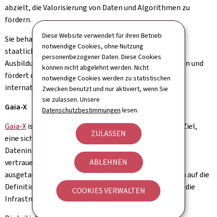
abzielt, die Valorisierung von Daten und Algorithmen zu
fördern.
Diese Website verwendet für ihren Betrieb
Sie behandelt verschiedene Themen wie Stärkung der
notwendige Cookies, ohne Nutzung
staatlichen Infrastruktur und der Vertrauensdienste,
personenbezogener Daten. Diese Cookies
Ausbildung, Talentgewinnung und -bindung, Innovation und
können nicht abgelehnt werden. Nicht
fördert die Zusammenarbeit auf nationaler und
notwendige Cookies werden zu statistischen
internationaler Ebene.
Zwecken benutzt und nur aktiviert, wenn Sie
sie zulassen. Unsere
Gaia-X
Datenschutzbestimmungen
lesen.
Gaia-X
ist eine europäische Initiative (AISBL) mit dem Ziel,
ZULASSEN
eine sichere, transparente und interoperable
Dateninfrastruktur zu schaffen, in der Daten in einem
ABLEHNEN
vertrauensvollen Rahmen verfügbar gemacht und
ausgetauscht werden können. Gaia-X konzentriert sich auf die
Definition von Spezifikationen, Standards und Regeln, die
COOKIES VERWALTEN
Infrastrukturen und Dienste einhalten müssen.