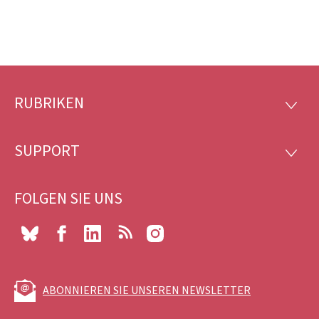
RUBRIKEN
Footer
RUBRI
SUPPORT
SUPP
FOLGEN SIE UNS
Bluesky
Facebook
LinkedIn
RSS
Instagram
ABONNIEREN SIE UNSEREN NEWSLETTER