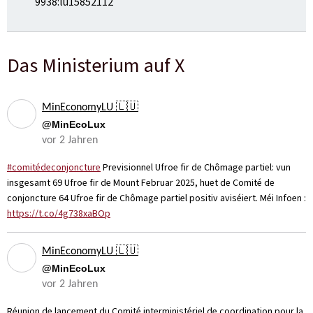
9938:lu15852112
Das Ministerium auf X
MinEconomyLU 🇱🇺
@MinEcoLux
vor 2 Jahren
#comitédeconjoncture
Previsionnel Ufroe fir de Chômage partiel: vun
insgesamt 69 Ufroe fir de Mount Februar 2025, huet de Comité de
conjoncture 64 Ufroe fir de Chômage partiel positiv aviséiert. Méi Infoen :
https://t.co/4g738xaBOp
MinEconomyLU 🇱🇺
@MinEcoLux
vor 2 Jahren
Réunion de lancement du Comité interministériel de coordination pour la