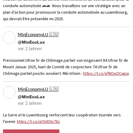
conduite automatisée 🚗🚙. Nous travaillons sur une stratégie avec un
plan d’action pour promouvoir la conduite automatisée au Luxembourg,
qui devrait être présentée mi-2025.
MinEconomyLU 🇱🇺
@MinEcoLux
vor 2 Jahren
Previsionnel Ufroe fir de Chômage partiel: vun insgesamt 84 Ufroe fir de
Mount Januar 2025, huet de Comité de conjoncture 74 Ufroe fir de
Chômage partiel positiv aviséiert. Méi Infoen :
https://t.co/gfNOuOCwpa
MinEconomyLU 🇱🇺
@MinEcoLux
vor 2 Jahren
La Sarre et le Luxembourg renforcent leur coopération tournée vers
l'avenir.
https://t.co/qOtdOIs78z