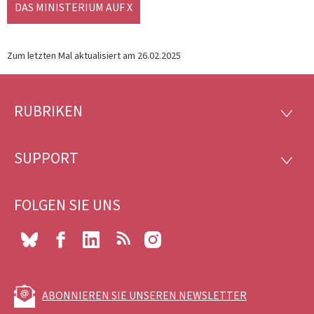
DAS MINISTERIUM AUF X
Zum letzten Mal aktualisiert am
26.02.2025
RUBRIKEN
Footer
RUBRI
SUPPORT
SUPP
FOLGEN SIE UNS
Bluesky
Facebook
LinkedIn
RSS
Instagram
ABONNIEREN SIE UNSEREN NEWSLETTER