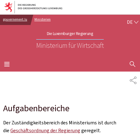
Zur Hauptnavigation
Zum Inhalt
DE
gouvernement.lu
Ministerien
DE
Die Luxemburger Regierung
Ministerium für Wirtschaft
SUCHFLED 
MENÜ
HAUPT-
TE
Aufgabenbereiche
Der Zuständigkeitsbereich des Ministeriums ist durch
die
Geschäftsordnung der Regierung
geregelt.