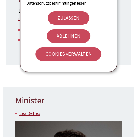
Datenschutzbestimmungen
lesen.
Le guide administratif pour effectuer vos
ZULASSEN
démarches
Guichet.lu on Facebook
ABLEHNEN
Guichet.lu on Linkedin
COOKIES VERWALTEN
Minister
Lex Delles