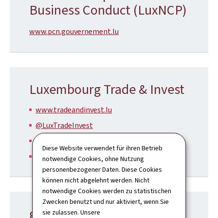
Business Conduct (LuxNCP)
www.pcn.gouvernement.lu
Luxembourg Trade & Invest
www.tradeandinvest.lu
@LuxTradeInvest
Trade & Invest on Facebook
Diese Website verwendet für ihren Betrieb
Trade & Invest on Linkedin
notwendige Cookies, ohne Nutzung
personenbezogener Daten. Diese Cookies
können nicht abgelehnt werden. Nicht
notwendige Cookies werden zu statistischen
Zwecken benutzt und nur aktiviert, wenn Sie
guichet.lu
sie zulassen. Unsere