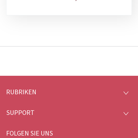
RUBRIKEN
Footer
RUBRI
SUPPORT
SUPP
FOLGEN SIE UNS