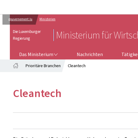
gouvernement.lu
Ministerien
Die Luxemburger
Ministerium für Wirtsc
Regierung
DAS MINISTERIUM
TÄTIGKEI
Das Ministerium
Nachrichten
Tätigke
Prioritäre Branchen
Cleantech
Startseite
Cleantech