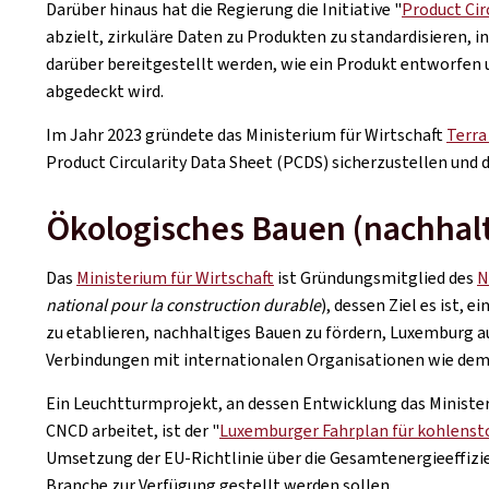
Darüber hinaus hat die Regierung die Initiative "
Product Cir
abzielt, zirkuläre Daten zu Produkten zu standardisieren, 
darüber bereitgestellt werden, wie ein Produkt entworfen 
abgedeckt wird.
Im Jahr 2023 gründete das Ministerium für Wirtschaft
Terra
Product Circularity Data Sheet (PCDS) sicherzustellen und 
Ökologisches Bauen (nachhal
Das
Ministerium für Wirtschaft
ist Gründungsmitglied des
N
national pour la construction durable
), dessen Ziel es ist,
zu etablieren, nachhaltiges Bauen zu fördern, Luxemburg a
Verbindungen mit internationalen Organisationen wie de
Ein Leuchtturmprojekt, an dessen Entwicklung das Ministe
CNCD arbeitet, ist der "
Luxemburger Fahrplan für kohlenst
Umsetzung der EU-Richtlinie über die Gesamtenergieeffiz
Branche zur Verfügung gestellt werden sollen.