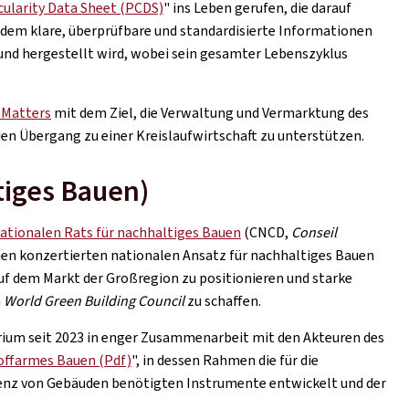
cularity Data Sheet (PCDS)
" ins Leben gerufen, die darauf
indem klare, überprüfbare und standardisierte Informationen
und hergestellt wird, wobei sein gesamter Lebenszyklus
 Matters
mit dem Ziel, die Verwaltung und Vermarktung des
den Übergang zu einer Kreislaufwirtschaft zu unterstützen.
tiges Bauen)
ationalen Rats für nachhaltiges Bauen
(CNCD,
Conseil
 einen konzertierten nationalen Ansatz für nachhaltiges Bauen
uf dem Markt der Großregion zu positionieren und starke
m
World Green Building Council
zu schaffen.
rium seit 2023 in enger Zusammenarbeit mit den Akteuren des
offarmes Bauen (Pdf)
", in dessen Rahmen die für die
ienz von Gebäuden benötigten Instrumente entwickelt und der