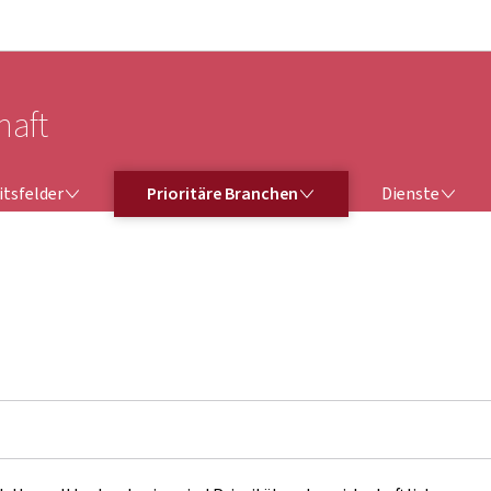
Zur Hauptnavigation
Zum Inhalt
haft
TSFELDER
PRIORITÄRE BRANCHEN
DIENSTE
itsfelder
Prioritäre Branchen
Dienste