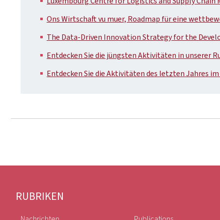
Luxembourg Centre for Logistics and Supply Chain
Ons Wirtschaft vu muer, Roadmap für eine wettbew
The Data-Driven Innovation Strategy for the Deve
Entdecken Sie die jüngsten Aktivitäten in unserer R
Entdecken Sie die Aktivitäten des letzten Jahres im
Footer
RUBRIKEN
Nachrichten
Publications