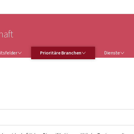
Zur Hauptnavigation
Zum Inhalt
haft
TSFELDER
PRIORITÄRE BRANCHEN
DIENSTE
itsfelder
Prioritäre Branchen
Dienste