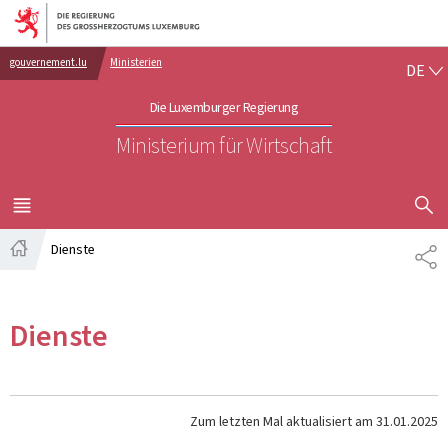
Zur Hauptnavigation
Zum Inhalt
DE
gouvernement.lu
Ministerien
DE
Die Luxemburger Regierung
Ministerium für Wirtschaft
SUCHFLED 
MENÜ
HAUPT-
Dienste
TE
Startseite
Dienste
Zum letzten Mal aktualisiert am
31.01.2025