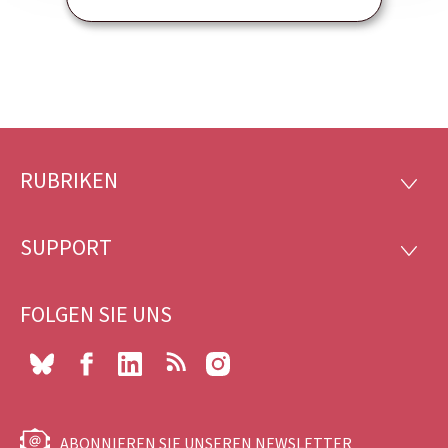
RUBRIKEN
Footer
RUBRI
SUPPORT
SUPP
FOLGEN SIE UNS
Bluesky
Facebook
LinkedIn
RSS
Instagram
ABONNIEREN SIE UNSEREN NEWSLETTER