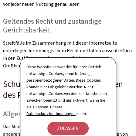
vor jeder neuen Nutzung genau lesen.
Geltendes Recht und zuständige
Gerichtsbarkeit
Streitfälle im Zusammenhang mit dieser Internetseite
unterliegen luxemburgischem Recht und fallen ausschließlich
in den Zuständigkeitsbereich der Gerichtsbarkeit des
Großherzogtums Luxemburg.
Diese Website verwendet für ihren Betrieb
notwendige Cookies, ohne Nutzung
personenbezogener Daten. Diese Cookies
Schutz personenbezogener Daten
können nicht abgelehnt werden. Nicht
des Portals
notwendige Cookies werden zu statistischen
Zwecken benutzt und nur aktiviert, wenn Sie
sie zulassen. Unsere
Allgemeines
Datenschutzbestimmungen
lesen.
Das Ministerium für Wirtschaft erhebt und nutzt unter
ZULASSEN
anderem personenbezogene Daten, um die Bearbeitung von