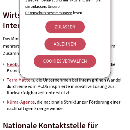
Zwecken benutzt und nur aktiviert, wenn Sie
sie zulassen. Unsere
Wirtschaftliche
Datenschutzbestimmungen
lesen.
Interessengemeinschaften
ZULASSEN
Das Ministerium für Wirtschaft ist Gründungsmitglied
ABLEHNEN
mehrerer wirtschaftlicher Interessengemeinschaften im
Zusammenhang mit CSR, darunter:
COOKIES VERWALTEN
Neobuild
, technologisches Innovationszentrum für die
Branche des nachhaltigen Bauens
Terra Matters
, die Unternehmen bei ihrem grünen Wandel
durch eine vom PCDS inspirierte innovative Lösung zur
Rückverfolgbarkeit unterstützt
Klima-Agence
, die nationale Struktur zur Förderung einer
nachhaltigen Energiewende
Nationale Kontaktstelle für