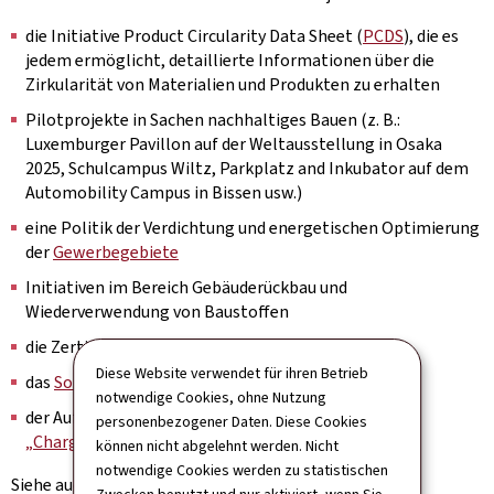
die Initiative Product Circularity Data Sheet (
PCDS
), die es
jedem ermöglicht, detaillierte Informationen über die
Zirkularität von Materialien und Produkten zu erhalten
Pilotprojekte in Sachen nachhaltiges Bauen (z. B.:
Luxemburger Pavillon auf der Weltausstellung in Osaka
2025, Schulcampus Wiltz, Parkplatz and Inkubator auf dem
Automobility Campus in Bissen usw.)
eine Politik der Verdichtung und energetischen Optimierung
der
Gewerbegebiete
Initiativen im Bereich Gebäuderückbau und
Wiederverwendung von Baustoffen
die Zertifizierung "
Green Business Events
"
Diese Website verwendet für ihren Betrieb
das
Solarkataster
in Luxemburg
notwendige Cookies, ohne Nutzung
der Aufbau einer
öffentlichen Infrastruktur von
personenbezogener Daten. Diese Cookies
„Chargy/SuperChargy“-Ladestationen
können nicht abgelehnt werden. Nicht
notwendige Cookies werden zu statistischen
Siehe auch
unsere Rubrik "Cleantech"
.