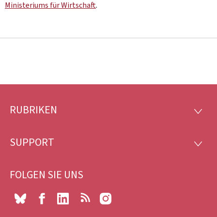
Ministeriums für Wirtschaft
.
RUBRIKEN
Footer
RUBRI
SUPPORT
SUPP
FOLGEN SIE UNS
Bluesky
Facebook
LinkedIn
RSS
Instagram