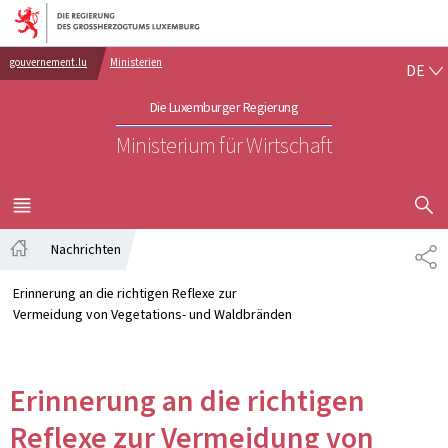
Zur Hauptnavigation
Zum Inhalt
DE
gouvernement.lu
Ministerien
DE
Die Luxemburger Regierung
Ministerium für Wirtschaft
SUCHFLED 
MENÜ
HAUPT-
Nachrichten
TE
Startseite
Erinnerung an die richtigen Reflexe zur
Vermeidung von Vegetations- und Waldbränden
Erinnerung an die richtigen
Reflexe zur Vermeidung von