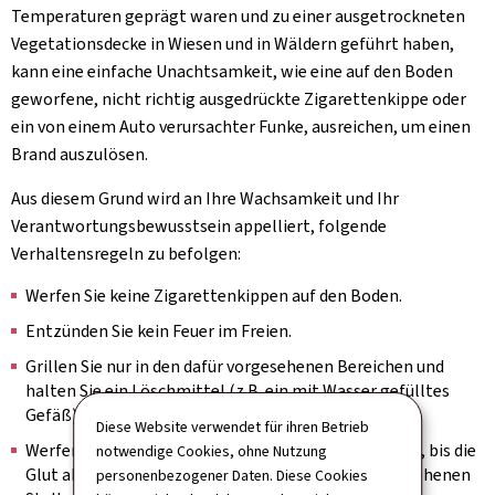
Temperaturen geprägt waren und zu einer ausgetrockneten
Vegetationsdecke in Wiesen und in Wäldern geführt haben,
kann eine einfache Unachtsamkeit, wie eine auf den Boden
geworfene, nicht richtig ausgedrückte Zigarettenkippe oder
ein von einem Auto verursachter Funke, ausreichen, um einen
Brand auszulösen.
Aus diesem Grund wird an Ihre Wachsamkeit und Ihr
Verantwortungsbewusstsein appelliert, folgende
Verhaltensregeln zu befolgen:
Werfen Sie keine Zigarettenkippen auf den Boden.
Entzünden Sie kein Feuer im Freien.
Grillen Sie nur in den dafür vorgesehenen Bereichen und
halten Sie ein Löschmittel (z.B. ein mit Wasser gefülltes
Gefäß) in der Nähe bereit.
Diese Website verwendet für ihren Betrieb
Werfen Sie die Grillglut nicht in die Natur. Warten Sie, bis die
notwendige Cookies, ohne Nutzung
Glut abgekühlt ist, bevor Sie sie an den dafür vorgesehenen
personenbezogener Daten. Diese Cookies