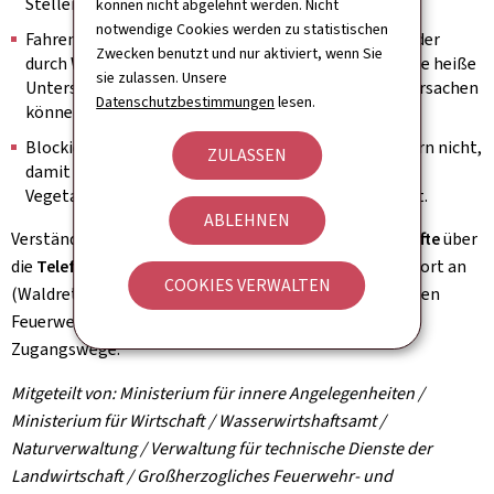
Stellen entsorgen.
können nicht abgelehnt werden. Nicht
notwendige Cookies werden zu statistischen
Fahren Sie nicht mit dem Auto über Wiesen, Felder oder
Zwecken benutzt und nur aktiviert, wenn Sie
durch Wälder, da sowohl mögliche Funken als auch die heiße
sie zulassen. Unsere
Unterseite von Fahrzeugen potenziell ein Feuer verursachen
Datenschutzbestimmungen
lesen.
können.
Blockieren Sie den Zugang zu Waldwegen oder Feldern nicht,
ZULASSEN
damit der Zugang für die Feuerwehr im Falle eines
Vegetations- oder Waldbrandes gewährleistet bleibt.
ABLEHNEN
Verständigen Sie
im Brandfall
schnell die
Rettungskräfte
über
die
Telefonnummer 112
, geben Sie den genauen Standort an
COOKIES VERWALTEN
(Waldrettungspunkt, falls vorhanden) und zeigen Sie den
Feuerwehrleuten bei deren Ankunft am Einsatzort die
Zugangswege.
Mitgeteilt von: Ministerium für innere Angelegenheiten /
Ministerium für Wirtschaft / Wasserwirtshaftsamt /
Naturverwaltung / Verwaltung für technische Dienste der
Landwirtschaft / Großherzogliches Feuerwehr- und