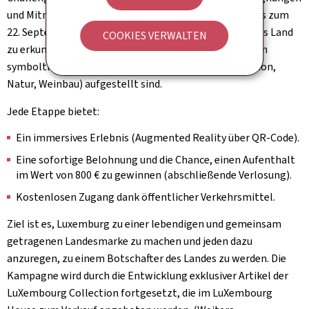
und Mitmachen entdeckt werden kann. Vom 22. Juni bis zum
22. September 2026 sind Groß und Klein eingeladen, das Land
COOKIES VERWALTEN
zu erkunden, um 10 grosse Buchstaben zu finden, die an
symbolträchtigen Orten (Kulturerbe, Kultur, Innovation,
Natur, Weinbau) aufgestellt sind.
Jede Etappe bietet:
Ein immersives Erlebnis (Augmented Reality über QR-Code).
Eine sofortige Belohnung und die Chance, einen Aufenthalt
im Wert von 800 € zu gewinnen (abschließende Verlosung).
Kostenlosen Zugang dank öffentlicher Verkehrsmittel.
Ziel ist es, Luxemburg zu einer lebendigen und gemeinsam
getragenen Landesmarke zu machen und jeden dazu
anzuregen, zu einem Botschafter des Landes zu werden. Die
Kampagne wird durch die Entwicklung exklusiver Artikel der
LuXembourg Collection fortgesetzt, die im LuXembourg