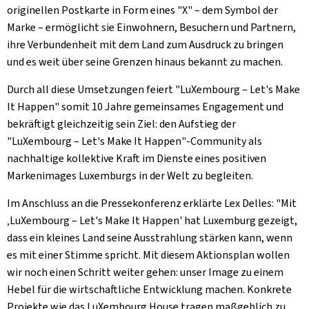
originellen Postkarte in Form eines "X" – dem Symbol der
Marke – ermöglicht sie Einwohnern, Besuchern und Partnern,
ihre Verbundenheit mit dem Land zum Ausdruck zu bringen
und es weit über seine Grenzen hinaus bekannt zu machen.
Durch all diese Umsetzungen feiert "LuXembourg –
Let's Make
It Happen
" somit 10 Jahre gemeinsames Engagement und
bekräftigt gleichzeitig sein Ziel: den Aufstieg der
"LuXembourg – Let's Make It Happen"-Community als
nachhaltige kollektive Kraft im Dienste eines positiven
Markenimages Luxemburgs in der Welt zu begleiten.
Im Anschluss an die Pressekonferenz erklärte Lex Delles: "Mit
‚LuXembourg – Let's Make It Happen' hat Luxemburg gezeigt,
dass ein kleines Land seine Ausstrahlung stärken kann, wenn
es mit einer Stimme spricht. Mit diesem Aktionsplan wollen
wir noch einen Schritt weiter gehen: unser Image zu einem
Hebel für die wirtschaftliche Entwicklung machen. Konkrete
Projekte wie das LuXembourg House tragen maßgeblich zu