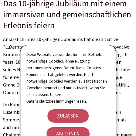
Das 10-jährige Jubiläum mit einem
immersiven und gemeinschaftlichen
Erlebnis feiern
Anlässlich ihres 10-jährigen Jubiläums hat die Initiative
"LuXembourg – Let's Make It Happen" zudem eine innovative
Kommunikationskampagne mit dem Titel "LuXembourg.
10
Diese Website verwendet für ihren Betrieb
notwendige Cookies, ohne Nutzung
Years. 10 Letters
", um das Land anhand der 10 Buchstaben
personenbezogener Daten. Diese Cookies
seines Namens (wieder) zu entdecken, wobei jeder Buchstabe
können nicht abgelehnt werden. Nicht
für eine bestimmte Stärke steht:
Lëtzebuergesch
,
Unique
notwendige Cookies werden zu statistischen
Grand Duchy, X-tra Living, European, Multicultural, Beautiful,
Zwecken benutzt und nur aktiviert, wenn Sie
Open Innovation, Unexpected, Revelations, Grow Better
.
sie zulassen. Unsere
Datenschutzbestimmungen
lesen.
Im Rahmen dieser multimedialen Kampagne, die in
Luxemburg und international durchgeführt wird, wird ein
ZULASSEN
Sommerspiel organisiert, das sich sowohl an Einwohner als
auch an Besucher richtet: die "LuXembourg
10-Letter
ABLEHNEN
Challenge
", bei der Luxemburg durch Erlebnisse, Begegnungen