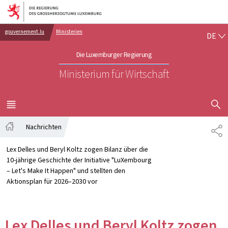
Zur Hauptnavigation
Zum Inhalt
DE
gouvernement.lu
Ministerien
DE
Die Luxemburger Regierung
Ministerium für Wirtschaft
SUCHFLED 
MENÜ
HAUPT-
Nachrichten
TE
Startseite
Lex Delles und Beryl Koltz zogen Bilanz über die
10-jährige Geschichte der Initiative "LuXembourg
– Let's Make It Happen" und stellten den
Aktionsplan für 2026–2030 vor
Lex Delles und Beryl Koltz zogen