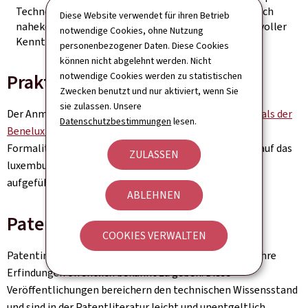
Technologie von Patenten, die der Erfindung technisch
Diese Website verwendet für ihren Betrieb
nahekommen, damit der Erfinder seine Strategie in voller
notwendige Cookies, ohne Nutzung
Kenntnis der Sachlage ausrichten kann.
personenbezogener Daten. Diese Cookies
können nicht abgelehnt werden. Nicht
notwendige Cookies werden zu statistischen
Praktische Vorgehensweise
Zwecken benutzt und nur aktiviert, wenn Sie
sie zulassen. Unsere
Der Anmelder kann den
luxemburgischen Teil des Portals der
Datenschutzbestimmungen
lesen.
Benelux Patent Platform
konsultieren, auf dem die
Formalitäten für die Erteilung eines Patents, das sich auf das
ZULASSEN
luxemburgische Hoheitsgebiet erstreckt, detailliert
aufgeführt sind.
ABLEHNEN
Patentdatenbank
COOKIES VERWALTEN
Patentinhaber sind verpflichtet, Informationen über ihre
Erfindungen öffentlich bekannt zu geben. Diese
Veröffentlichungen bereichern den technischen Wissensstand
und sind in der Patentliteratur leicht und unentgeltlich