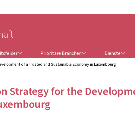
Zur Hauptnavigation
Zum Inhalt
haft
TSFELDER
PRIORITÄRE BRANCHEN
DIENSTE
itsfelder
Prioritäre Branchen
Dienste
 Development of a Trusted and Sustainable Economy in Luxembourg
n Strategy for the Developme
Luxembourg