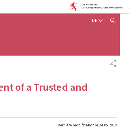
DEUTSCH
DE
SUCHFLED ANZEIGEN / SC
PARTAG
nt of a Trusted and
Dernière modification le
24.05.2019