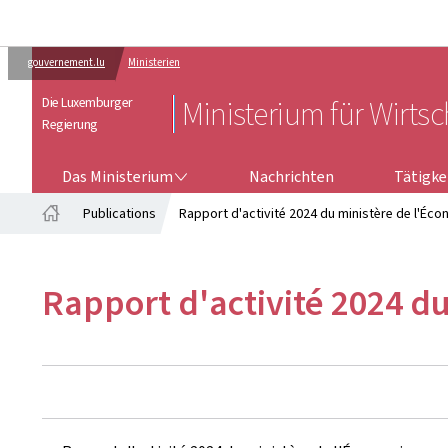
gouvernement.lu
Ministerien
Die Luxemburger
Ministerium für Wirtsc
Regierung
DAS MINISTERIUM
TÄTIGKEI
Das Ministerium
Nachrichten
Tätigke
Publications
Rapport d'activité 2024 du ministère de l'Éco
Startseite
Rapport d'activité 2024 d