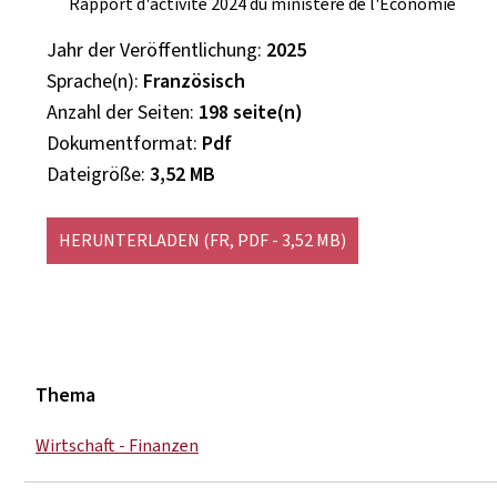
Rapport d'activité 2024 du ministère de l'Économie
Jahr der Veröffentlichung
2025
Sprache(n)
Französisch
Anzahl der Seiten
198 seite(n)
Dokumentformat
Pdf
Dateigröße
3,52 MB
HERUNTERLADEN
(FR, PDF - 3,52 MB)
Thema
Wirtschaft - Finanzen