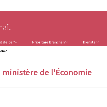
Zur Hauptnavigation
Zum Inhalt
haft
TSFELDER
PRIORITÄRE BRANCHEN
DIENSTE
itsfelder
Prioritäre Branchen
Dienste
nomie
u ministère de l'Économie