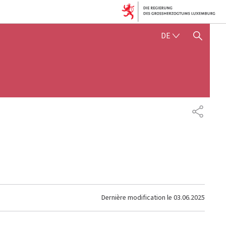
DEUTSCH
DE
SUCHFLED ANZEIGEN / SC
PARTAG
Dernière modification le
03.06.2025