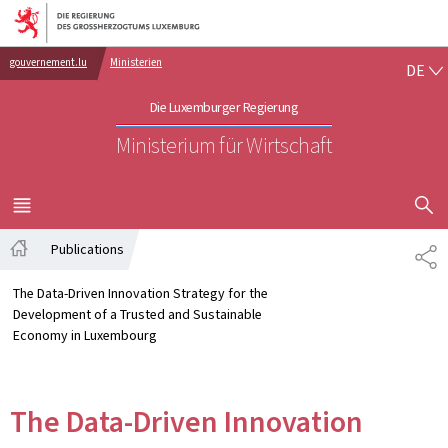
Zur Hauptnavigation
Zum Inhalt
DE
gouvernement.lu
Ministerien
DE
Die Luxemburger Regierung
Ministerium für Wirtschaft
SUCHFLED 
MENÜ
HAUPT-
Publications
PA
Startseite
The Data-Driven Innovation Strategy for the
Development of a Trusted and Sustainable
Economy in Luxembourg
The Data-Driven Innovation