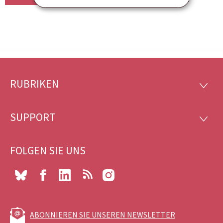
RUBRIKEN
Footer
RUBRI
SUPPORT
SUPP
FOLGEN SIE UNS
Bluesky
Facebook
LinkedIn
RSS
Instagram
ABONNIEREN SIE UNSEREN NEWSLETTER