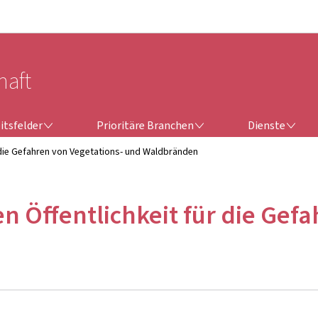
Zur Hauptnavigation
Zum Inhalt
haft
ITSFELDER
PRIORITÄRE BRANCHEN
DIENSTE
itsfelder
Prioritäre Branchen
Dienste
ür die Gefahren von Vegetations- und Waldbränden
en Öffentlichkeit für die Gef