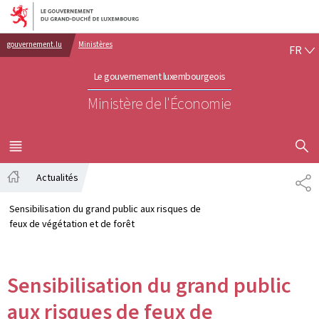
Aller au menu principal
Aller au contenu
FR
gouvernement.lu
Ministères
FR
Le gouvernement luxembourgeois
Ministère de l'Économie
AFFICHER
MENU
PRINCIPAL
Actualités
PA
Accueil
Sensibilisation du grand public aux risques de
feux de végétation et de forêt
Sensibilisation du grand public
aux risques de feux de