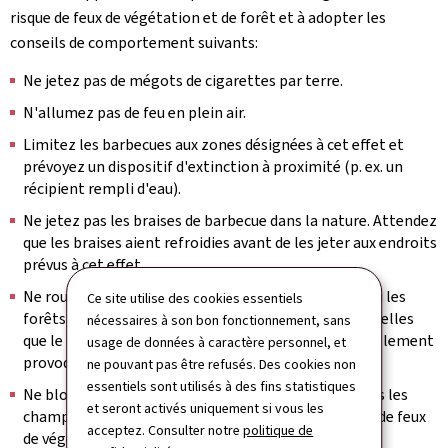
risque de feux de végétation et de forêt et à adopter les
conseils de comportement suivants:
Ne jetez pas de mégots de cigarettes par terre.
N'allumez pas de feu en plein air.
Limitez les barbecues aux zones désignées à cet effet et
prévoyez un dispositif d'extinction à proximité (p. ex. un
récipient rempli d'eau).
Ne jetez pas les braises de barbecue dans la nature. Attendez
que les braises aient refroidies avant de les jeter aux endroits
prévus à cet effet.
Ne roulez pas en voiture dans les prés, les champs ou les
Ce site utilise des cookies essentiels
forêts, étant donné qu'aussi bien d'éventuelles étincelles
nécessaires à son bon fonctionnement, sans
que le dessous chaud des véhicules peuvent potentiellement
usage de données à caractère personnel, et
provoquer un feu.
ne pouvant pas être refusés. Des cookies non
essentiels sont utilisés à des fins statistiques
Ne bloquez pas l'accès aux chemins forestiers ou vers les
et seront activés uniquement si vous les
champs afin de garantir l'accès aux pompiers en cas de feux
acceptez. Consulter notre
politique de
de végétation ou de forêt.