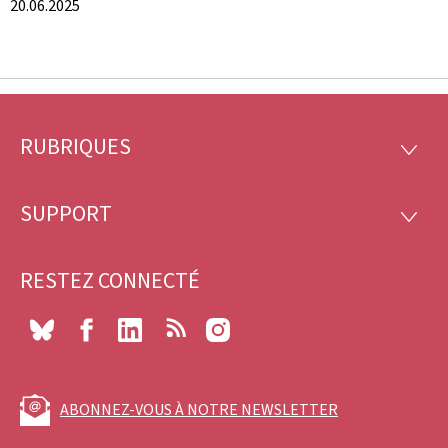
20.06.2025
RUBRIQUES
Pied
RUBRI
de
SUPPORT
SUPP
page
RESTEZ CONNECTÉ
Bluesky
Facebook
LinkedIn
RSS
Instagram
ABONNEZ-VOUS À NOTRE NEWSLETTER