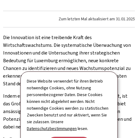
Zum letzten Mal aktualisiert am
31.01.2025
Die Innovation ist eine treibende Kraft des
Wirtschaftswachstums. Die systematische Überwachung von
Innovationen und die Untersuchung ihrer strategischen
Bedeutung für Luxemburg ermöglichen, neue konkrete
Chancen zu identifizieren und neues Wachstumspotenzial zu
erkennen und gleichzeitig die Wirtschaft auf dem neuesten
Diese Website verwendet für ihren Betrieb
Stand der Technik zu diversifizieren.
notwendige Cookies, ohne Nutzung
personenbezogener Daten. Diese Cookies
Indem es auf dem neuesten Stand der Innovation bleibt, ist
können nicht abgelehnt werden. Nicht
das Großherzogtum in der Lage, bereits auf seinem Gebiet
notwendige Cookies werden zu statistischen
ansässige Unternehmen zu binden und gleichzeitig sein
Zwecken benutzt und nur aktiviert, wenn Sie
Potenzial zu wahren, um neue Unternehmen anzuziehen und
sie zulassen. Unsere
dabei neue Arbeitsplätze zu schaffen.
Datenschutzbestimmungen
lesen.