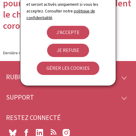
pour entreprises qui demandent
et seront activés uniquement si vous les
acceptez. Consulter notre
politique de
le chômage partiel lié au
confidentialité
.
coronavirus
J'ACCEPTE
JE REFUSE
Dernière modification le
18.03.2020
GÉRER LES COOKIES
RUBRIQUES
Pied
RUBRI
de
SUPPORT
SUPP
page
RESTEZ CONNECTÉ
Bluesky
Facebook
LinkedIn
RSS
Instagram