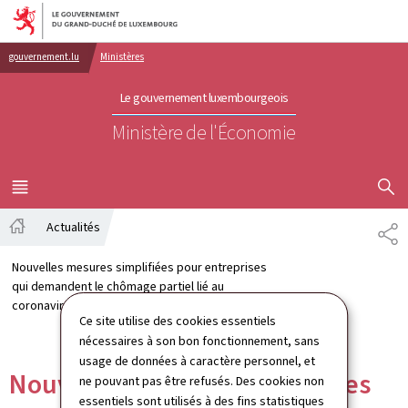
Aller au menu principal
Aller au contenu
gouvernement.lu
Ministères
Le gouvernement luxembourgeois
Ministère de l'Économie
AFFICHER
MENU
PRINCIPAL
Actualités
PA
Accueil
Nouvelles mesures simplifiées pour entreprises
qui demandent le chômage partiel lié au
coronavirus
Ce site utilise des cookies essentiels
nécessaires à son bon fonctionnement, sans
usage de données à caractère personnel, et
Nouvelles mesures simplifiées
ne pouvant pas être refusés. Des cookies non
essentiels sont utilisés à des fins statistiques