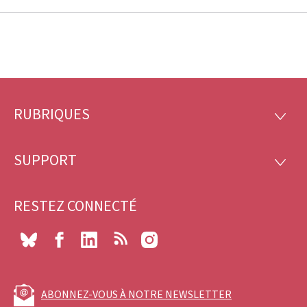
RUBRIQUES
Pied
RUBRI
de
SUPPORT
SUPP
page
RESTEZ CONNECTÉ
Bluesky
Facebook
LinkedIn
RSS
Instagram
ABONNEZ-VOUS À NOTRE NEWSLETTER