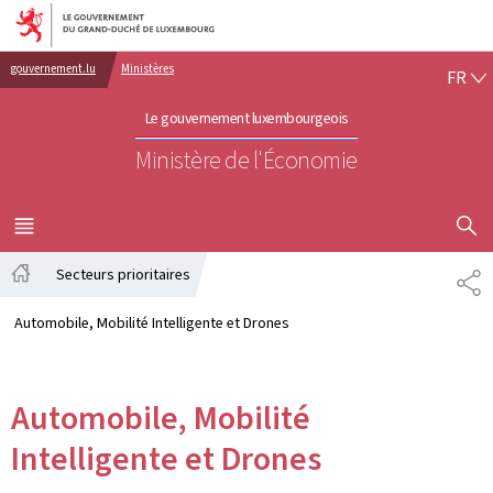
Aller au menu principal
Aller au contenu
FR
gouvernement.lu
Ministères
FR
Le gouvernement luxembourgeois
Ministère de l'Économie
AFFICHER
MENU
PRINCIPAL
Secteurs prioritaires
PA
Accueil
Automobile, Mobilité Intelligente et Drones
Automobile, Mobilité
Intelligente et Drones