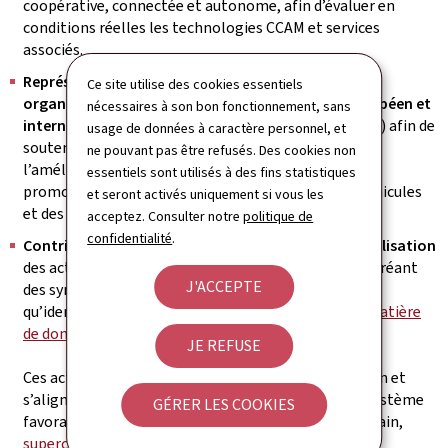
coopérative, connectée et autonome, afin d’évaluer en
conditions réelles les technologies CCAM et services
associés.
Représenter le Luxembourg au sein de différentes
Ce site utilise des cookies essentiels
organisations et groupes de travail au niveau Européen et
nécessaires à son bon fonctionnement, sans
international
(p.ex. Euro NCAP, Data for Road Safety) afin de
usage de données à caractère personnel, et
soutenir l’essor du secteur mais aussi de contribuer à
ne pouvant pas être refusés. Des cookies non
l’amélioration de la sécurité routière ou encore de
essentiels sont utilisés à des fins statistiques
promouvoir la valorisation de données issues des véhicules
et seront activés uniquement si vous les
et des infrastructures.
acceptez. Consulter notre
politique de
confidentialité
.
Contribuer aux réflexions stratégiques sur la digitalisation
des acteurs du secteur et de l’écosystème élargi, en créant
J'ACCEPTE
des synergies avec les initiatives nationales telles
qu’identifiées dans
la Stratégie du Luxembourg en matière
de données
.
JE REFUSE
Ces actions complètent la politique de diversification et
s’alignent sur l’approche luxembourgeoise : un écosystème
GÉRER LES COOKIES
favorable à la transformation digitale (cloud souverain,
supercalculateur
MeluXina
, stratégie IA et données,