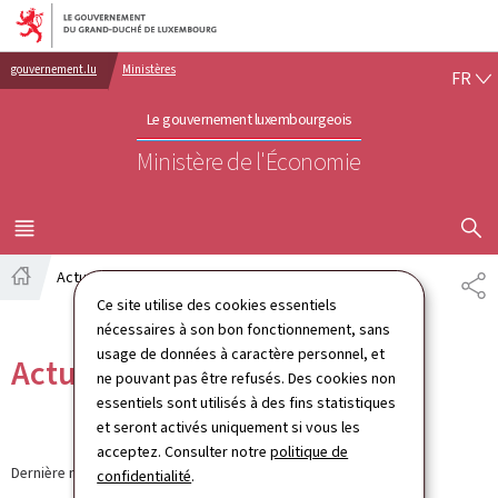
Aller au menu principal
Aller au contenu
FR
gouvernement.lu
Ministères
FR
Le gouvernement luxembourgeois
Ministère de l'Économie
AFFICHER
MENU
PRINCIPAL
Actualités
PA
Accueil
Ce site utilise des cookies essentiels
nécessaires à son bon fonctionnement, sans
usage de données à caractère personnel, et
Actualités
ne pouvant pas être refusés. Des cookies non
essentiels sont utilisés à des fins statistiques
et seront activés uniquement si vous les
acceptez. Consulter notre
politique de
Dernière modification le
30.03.2026
confidentialité
.