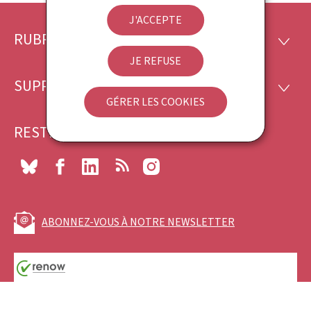
J'ACCEPTE
RUBRIQUES
Pied
RUBRI
JE REFUSE
de
SUPPORT
SUPP
page
GÉRER LES COOKIES
RESTEZ CONNECTÉ
Bluesky
Facebook
LinkedIn
RSS
Instagram
ABONNEZ-VOUS À NOTRE NEWSLETTER