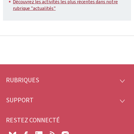
Découvrez les activités les plus récentes dans notre
rubrique "actualités"
RUBRIQUES
Pied
RUBRI
de
SUPPORT
SUPP
page
RESTEZ CONNECTÉ