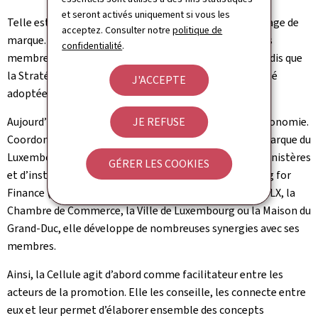
et seront activés uniquement si vous les
Telle est la mission de la Cellule de Promotion de l’image de
acceptez. Consulter notre
politique de
marque. Celle-ci est le résultat du groupe de travail des
confidentialité
.
membres du Comité organisé le 17 décembre 2019 tandis que
la Stratégie de la Promotion de l’image de marque a été
J'ACCEPTE
adoptée par le Conseil de gouvernement le 2 juin 2021.
Aujourd’hui, la Cellule opère depuis le Ministère de l’Economie.
JE REFUSE
Coordonnant le
Comité
de Promotion de l’image de marque du
Luxembourg, à présent composé d’une vingtaine de ministères
GÉRER LES COOKIES
et d’institutions telles que Luxinnovation, Luxembourg for
Finance (LFF) et Luxembourg for Tourism(LFT), KulturLX, la
Chambre de Commerce, la Ville de Luxembourg ou la Maison du
Grand-Duc, elle développe de nombreuses synergies avec ses
membres.
Ainsi, la Cellule agit d’abord comme facilitateur entre les
acteurs de la promotion. Elle les conseille, les connecte entre
eux et leur permet d’élaborer ensemble des concepts