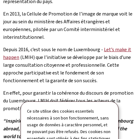
représentation du pays.
En 2013, la Cellule de Promotion de l’image de marque voit le
jour au sein du ministère des Affaires étrangères et
européennes, pilotée par un Comité interministériel et
interinstitutionnel.
Depuis 2016, c’est sous le nom de Luxembourg -
Let’s make it
happen
(LMIH) que l’initiative se développe par le biais d’une
large consultation citoyenne et professionnelle. Cette
approche participative est le fondement de son
fonctionnement et la garante de son succès.
En effet, pour garantir la cohérence du discours de promotion
du Luxembourg, LMIH doit fédérer tous les acteurs de la
promotion.
Ce site utilise des cookies essentiels
nécessaires à son bon fonctionnement, sans
“Inspiring, connecting all players and promoting Luxembourg
usage de données à caractère personnel, et
abroad, in order to bring Luxembourg to the world and the
ne pouvant pas être refusés. Des cookies non
world to Luxembourg.”
essentiels sont utilisés à des fins statistiques