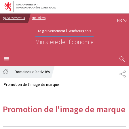
Aller au menu principal
Aller au contenu
FR
gouvernement.lu
Ministères
FR
Le gouvernement luxembourgeois
Ministère de l'Économie
AFFICHER
MENU
PRINCIPAL
Domaines d’activités
PA
Accueil
Promotion de l'image de marque
Promotion de l'image de marque