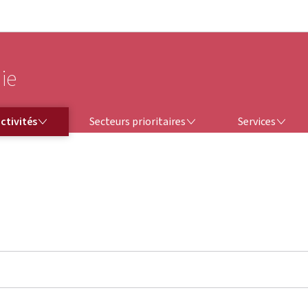
Aller au menu principal
Aller au contenu
ie
SECTEURS PRIORITAIRES
SERVICES
ctivités
Secteurs prioritaires
Services