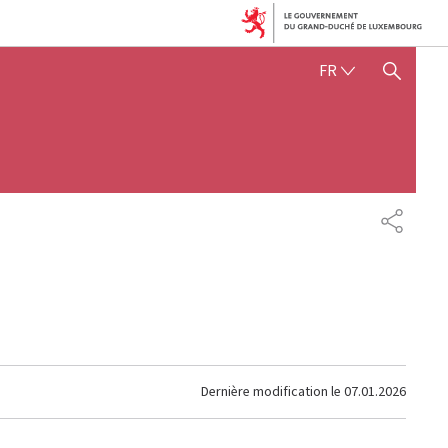
FRANÇAIS
FR
AFFICHER / MASQUER 
PARTAG
Dernière modification le
07.01.2026