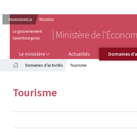
gouvernement.lu
Ministères
Le gouvernement
Ministère de l'Économ
luxembourgeois
LE MINISTÈRE
DOMAINES D’ACTIVITÉS
Le ministère
Actualités
Domaines d’a
Domaines d’activités
Tourisme
Accueil
Tourisme