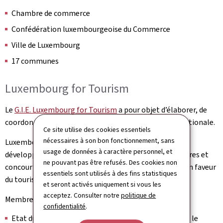
Chambre de commerce
Confédération luxembourgeoise du Commerce
Ville de Luxembourg
17 communes
Luxembourg for Tourism
Le
G.I.E. Luxembourg for Tourism
a pour objet d’élaborer, de
coordonner et d’effectuer la promotion touristique nationale.
Ce site utilise des cookies essentiels
nécessaires à son bon fonctionnement, sans
Luxembourg for Tourism facilite et contribue au
usage de données à caractère personnel, et
développement de l’activité économique de ses membres et
ne pouvant pas être refusés. Des cookies non
concourt à la mise en œuvre des politiques publiques en faveur
essentiels sont utilisés à des fins statistiques
du tourisme.
et seront activés uniquement si vous les
acceptez. Consulter notre
politique de
Membres:
confidentialité
.
Etat du Grand-Duché de Luxembourg, représenté par le