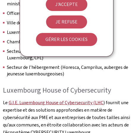
ministère de l'Economie
J'ACCEPTE
Offices régionaux du tourisme (ORT)
JE REFUSE
Ville de Luxembourg
Luxembourg City Tourist Office (LCTO)
GÉRER LES COOKIES
Chambre de commerce
Secteur des transports (Luxair, Automobile Club du
Luxembourg, CFL)
Secteur de l’hébergement (Horesca, Camprilux, auberges de
jeunesse luxembourgeoises)
Luxembourg House of Cybersecurity
Le
G.I.E. Luxembourg House of Cybersecurity (LHC
) fournit une
expertise et des solutions approfondies en matière de
cybersécurité aux PME et aux entreprises de toutes tailles ainsi
qu’aux communes, en étroite collaboration avec les acteurs de
l’écosystème CYBERSECURITY Luxembourg.