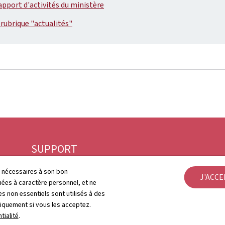
rapport d'activités du ministère
 rubrique "actualités"
SUPPORT
Contact
Aspects légaux
ls nécessaires à son bon
J'ACC
es à caractère personnel, et ne
s non essentiels sont utilisés à des
Plan du site
Déclaration d'accessib
niquement si vous les acceptez.
tialité
.
À propos du site
Gestion des cookies