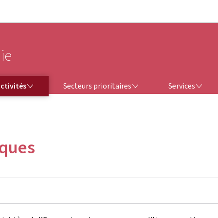
Aller au menu principal
Aller au contenu
ie
SECTEURS PRIORITAIRES
SERVICES
ctivités
Secteurs prioritaires
Services
iques