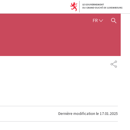
FRANÇAIS
FR
AFFICHER / MASQUER 
PARTAG
Dernière modification le
17.01.2025