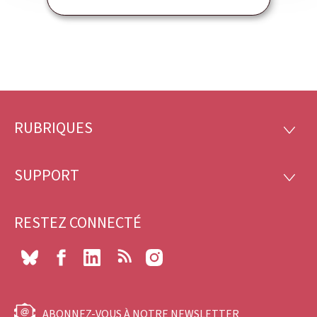
RUBRIQUES
Pied
RUBRI
de
SUPPORT
SUPP
page
RESTEZ CONNECTÉ
Bluesky
Facebook
LinkedIn
RSS
Instagram
ABONNEZ-VOUS À NOTRE NEWSLETTER