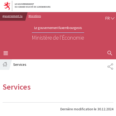
Aller au menu principal
Aller au contenu
FR
gouvernement.lu
Ministères
FR
Le gouvernement luxembourgeois
Ministère de l'Économie
AFFICHER
MENU
PRINCIPAL
Services
PA
Accueil
Services
Dernière modification le
30.12.2024