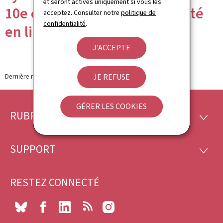
et seront activés uniquement si vous les
10e édition axée sur la sécurité
acceptez. Consulter notre
politique de
confidentialité
.
en ligne
J'ACCEPTE
Dernière modification le
30.09.2022
JE REFUSE
GÉRER LES COOKIES
RUBRIQUES
Pied
RUBRI
de
SUPPORT
SUPP
page
RESTEZ CONNECTÉ
Bluesky
Facebook
LinkedIn
RSS
Instagram