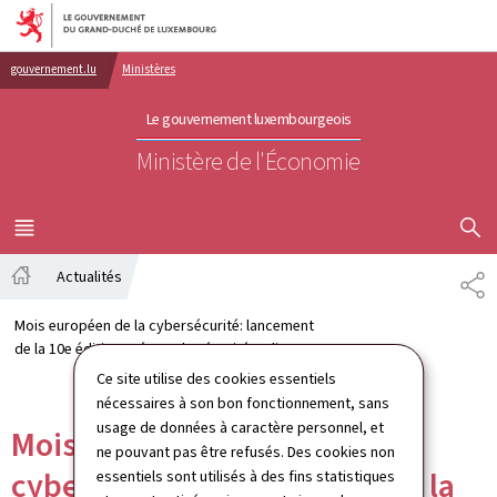
Aller au menu principal
Aller au contenu
gouvernement.lu
Ministères
Le gouvernement luxembourgeois
Ministère de l'Économie
AFFICHER
MENU
PRINCIPAL
Actualités
PA
Accueil
Mois européen de la cybersécurité: lancement
de la 10e édition axée sur la sécurité en ligne
Ce site utilise des cookies essentiels
nécessaires à son bon fonctionnement, sans
usage de données à caractère personnel, et
Mois européen de la
ne pouvant pas être refusés. Des cookies non
cybersécurité: lancement de la
essentiels sont utilisés à des fins statistiques