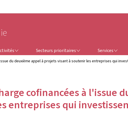
Aller au menu principal
Aller au contenu
ie
SECTEURS PRIORITAIRES
SERVICES
ctivités
Secteurs prioritaires
Services
ssue du deuxième appel à projets visant à soutenir les entreprises qui invest
harge cofinancées à l'issue 
es entreprises qui investisse