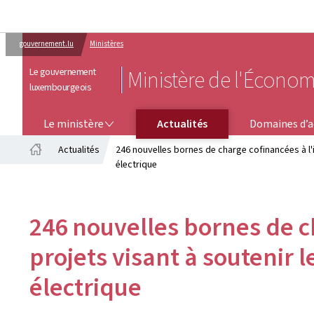
gouvernement.lu
Ministères
Le gouvernement
Ministère de l'Économ
luxembourgeois
LE MINISTÈRE
DOMAINES D’ACTIVITÉS
Le ministère
Actualités
Domaines d’a
Actualités
246 nouvelles bornes de charge cofinancées à l'i
Accueil
électrique
246 nouvelles bornes de c
projets visant à soutenir l
électrique