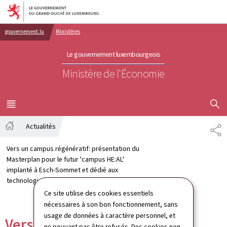
Aller au menu principal
Aller au contenu
gouvernement.lu
Ministères
Le gouvernement luxembourgeois
Ministère de l'Économie
AFFICHER
MENU
PRINCIPAL
Actualités
PA
Accueil
Vers un campus régénératif: présentation du
Masterplan pour le futur 'campus HE:AL'
implanté à Esch-Sommet et dédié aux
technologies de la santé
Ce site utilise des cookies essentiels
nécessaires à son bon fonctionnement, sans
usage de données à caractère personnel, et
Vers un campus régénératif:
ne pouvant pas être refusés. Des cookies non