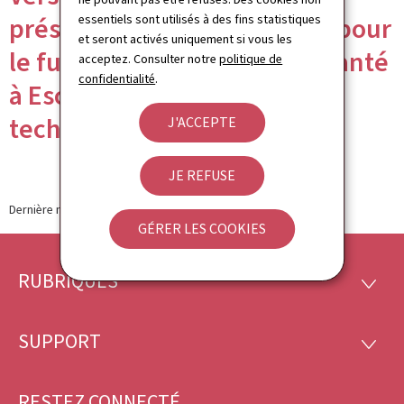
essentiels sont utilisés à des fins statistiques
présentation du Masterplan pour
et seront activés uniquement si vous les
le futur 'campus HE:AL' implanté
acceptez. Consulter notre
politique de
confidentialité
.
à Esch-Sommet et dédié aux
technologies de la santé
J'ACCEPTE
JE REFUSE
Dernière modification le
16.09.2023
GÉRER LES COOKIES
RUBRIQUES
Pied
RUBRI
de
SUPPORT
SUPP
page
RESTEZ CONNECTÉ