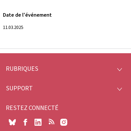
Date de l'événement
11.03.2025
RUBRIQUES
Pied
RUBRI
de
SUPPORT
SUPP
page
RESTEZ CONNECTÉ
Bluesky
Facebook
LinkedIn
RSS
Instagram