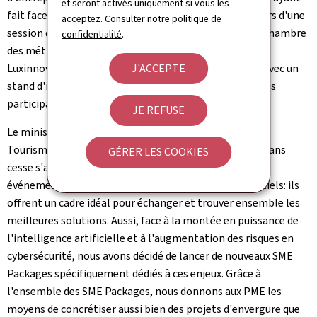
et seront activés uniquement si vous les
fait face à des cyberattaques, et échanger entre eux lors d'une
acceptez. Consulter notre
politique de
session de networking. La Chambre de commerce, la Chambre
confidentialité
.
des métiers, la Luxembourg House of Cybersecurity et
J'ACCEPTE
Luxinnovation étaient également présents sur place avec un
stand d'information, afin de répondre aux questions des
participants.
JE REFUSE
Le ministre de l'Économie, des PME, de l'Énergie et du
Tourisme, Lex Delles, a commenté: "Les PME doivent sans
GÉRER LES COOKIES
cesse s'adapter à de nouveaux défis. C'est pourquoi des
événements comme le Future Ready Days sont essentiels: ils
offrent un cadre idéal pour échanger et trouver ensemble les
meilleures solutions. Aussi, face à la montée en puissance de
l'intelligence artificielle et à l'augmentation des risques en
cybersécurité, nous avons décidé de lancer de nouveaux SME
Packages spécifiquement dédiés à ces enjeux. Grâce à
l'ensemble des SME Packages, nous donnons aux PME les
moyens de concrétiser aussi bien des projets d'envergure que