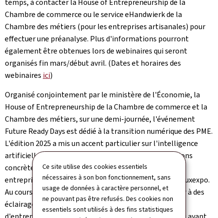
temps, à contacter la House of Entrepreneurship de la
Chambre de commerce ou le service eHandwierk de la
Chambre des métiers (pour les entreprises artisanales) pour
effectuer une préanalyse. Plus d'informations pourront
également être obtenues lors de webinaires qui seront
organisés fin mars/début avril. (Dates et horaires des
webinaires
ici
)
Organisé conjointement par le ministère de l'Économie, la
House of Entrepreneurship de la Chambre de commerce et la
Chambre des métiers, sur une demi-journée, l'événement
Future Ready Days est dédié à la transition numérique des PME.
L'édition 2025 a mis un accent particulier sur l'intelligence
artificielle et la cybersécurité en explorant des solutions
Ce site utilise des cookies essentiels
concrètes pour booster l'innovation et protéger les
nécessaires à son bon fonctionnement, sans
entreprises. Il a rassemblé près de 300 participants à Luxexpo.
usage de données à caractère personnel, et
Au cours de la matinée, les participants ont pu assister à des
ne pouvant pas être refusés. Des cookies non
éclairages d'experts, découvrir des témoignages
essentiels sont utilisés à des fins statistiques
d'entrepreneurs ayant intégré l'IA dans leur activité ou ayant