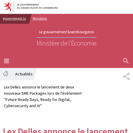
Aller au menu principal
Aller au contenu
gouvernement.lu
Ministères
Le gouvernement luxembourgeois
Ministère de l'Économie
AFFICHER
MENU
PRINCIPAL
Actualités
PA
Accueil
Lex Delles annonce le lancement de deux
nouveaux SME Packages lors de l'évènement
''Future Ready Days, Ready for Digital,
Cybersecurity and AI''
Lex Delles annonce le lancement