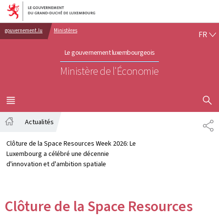
Aller au menu principal
Aller au contenu
FR
gouvernement.lu
Ministères
FR
Le gouvernement luxembourgeois
Ministère de l'Économie
AFFICHER
MENU
PRINCIPAL
Actualités
PA
Accueil
Clôture de la Space Resources Week 2026: Le
Luxembourg a célébré une décennie
d'innovation et d'ambition spatiale
Clôture de la Space Resources