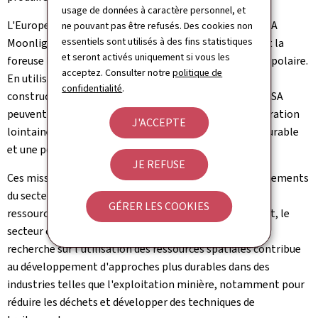
usage de données à caractère personnel, et
L'Europe joue également un rôle vital via l'initiative ESA
ne pouvant pas être refusés. Des cookies non
essentiels sont utilisés à des fins statistiques
Moonlight, qui crée un réseau "GPS et Wi-Fi" lunaire, et la
et seront activés uniquement si vous les
foreuse PROSPECT, qui analysera chimiquement le sol polaire.
acceptez. Consulter notre
politique de
En utilisant les matériaux lunaires pour l'oxygène et la
confidentialité
.
construction, des missions comme Artemis III de la NASA
peuvent réduire considérablement les coûts de l'exploration
J'ACCEPTE
lointaine, transformant la Lune en un hub industriel durable
et une porte d'entrée vers Mars.
JE REFUSE
Ces missions, associées à l'augmentation des investissements
du secteur privé, expliquent pourquoi l'intérêt pour les
GÉRER LES COOKIES
ressources spatiales continue de croître. Parallèlement, le
secteur ouvre de nouvelles opportunités sur Terre: la
recherche sur l'utilisation des ressources spatiales contribue
au développement d'approches plus durables dans des
industries telles que l'exploitation minière, notamment pour
réduire les déchets et développer des techniques de