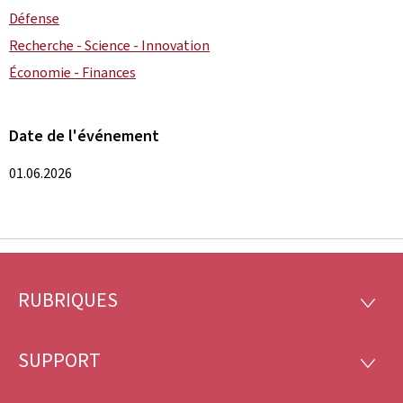
Défense
Recherche - Science - Innovation
Économie - Finances
Date de l'événement
01.06.2026
RUBRIQUES
Pied
RUBRI
de
SUPPORT
SUPP
page