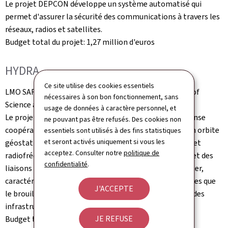
Le projet DEPCON développe un système automatisé qui
permet d'assurer la sécurité des communications à travers les
réseaux, radios et satellites.
Budget total du projet: 1,27 million d'euros
HYDRA
Ce site utilise des cookies essentiels
LMO SARL, INTEGRASYS SARL -
Luxembourg Institute of
nécessaires à son bon fonctionnement, sans
Science and Technology
usage de données à caractère personnel, et
Le projet HYDRA développe un système spatial de défense
ne pouvant pas être refusés. Des cookies non
coopératif pour protéger les satellites stratégiques en orbite
essentiels sont utilisés à des fins statistiques
et seront activés uniquement si vous les
géostationnaire, en combinant des capteurs optiques et
acceptez. Consulter notre
politique de
radiofréquences, un traitement embarqué intelligent et des
confidentialité
.
liaisons inter-satellites sécurisées. Il permet de détecter,
caractériser et contrer en temps réel les menaces, telles que
J'ACCEPTE
le brouillage ou les satellites adverses, sans dépendre des
infrastructures terrestres.
JE REFUSE
Budget total du projet: 1,62 million d'euros