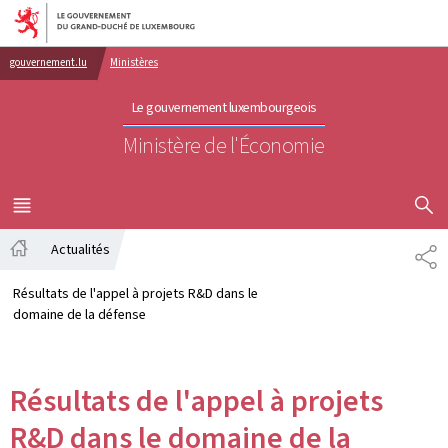
Aller au menu principal
Aller au contenu
gouvernement.lu
Ministères
Le gouvernement luxembourgeois
Ministère de l'Économie
AFFICHER
MENU
PRINCIPAL
Actualités
PA
Accueil
Résultats de l'appel à projets R&D dans le
domaine de la défense
Résultats de l'appel à projets
R&D dans le domaine de la