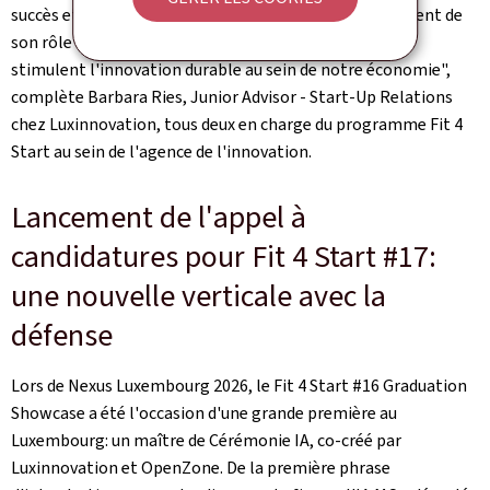
succès et la croissance continus de
Fit 4 Start
témoignent de
son rôle crucial pour attirer et cultiver les talents qui
stimulent l'innovation durable au sein de notre économie",
complète Barbara Ries,
Junior Advisor ‑ Start‑Up Relations
chez Luxinnovation, tous deux en charge du programme
Fit 4
Start
au sein de l'agence de l'innovation.
Lancement de l'appel à
candidatures pour Fit 4 Start #17:
une nouvelle verticale avec la
défense
Lors de Nexus Luxembourg 2026, le
Fit 4 Start
#16 Graduation
Showcase a été l'occasion d'une grande première au
Luxembourg: un maître de Cérémonie IA, co-créé par
Luxinnovation et
OpenZone
. De la première phrase