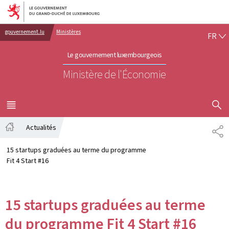
Aller au menu principal
Aller au contenu
FR
gouvernement.lu
Ministères
FR
Le gouvernement luxembourgeois
Ministère de l'Économie
AFFICHER
MENU
PRINCIPAL
Actualités
PA
Accueil
15 startups graduées au terme du programme
Fit 4 Start #16
15 startups graduées au terme
du programme Fit 4 Start #16