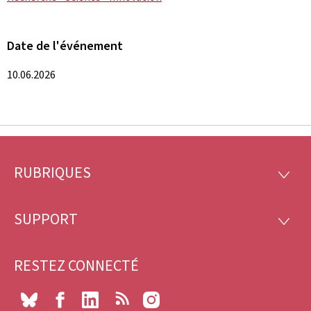
Date de l'événement
10.06.2026
RUBRIQUES
Pied
RUBRI
de
SUPPORT
SUPP
page
RESTEZ CONNECTÉ
Bluesky
Facebook
LinkedIn
RSS
Instagram