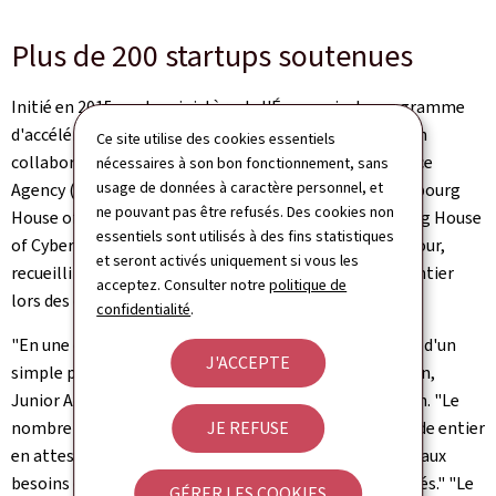
Plus de 200 startups soutenues
Initié en 2015 par le ministère de l'Économie, le programme
d'accélération
Fit 4 Start
est géré par Luxinnovation en
Ce site utilise des cookies essentiels
collaboration avec le
Technoport
, la
Luxembourg Space
nécessaires à son bon fonctionnement, sans
usage de données à caractère personnel, et
Agency
(LSA), le
Luxembourg City Incubator,
la
Luxembourg
ne pouvant pas être refusés. Des cookies non
House of Financial Technology
(LHoFT), la
Luxembourg House
essentiels sont utilisés à des fins statistiques
of Cybersecurity
et
LuxProvide
. Le programme a, à ce jour,
et seront activés uniquement si vous les
recueilli plus de 3.500 candidatures venues du monde entier
acceptez. Consulter notre
politique de
lors des différents appels.
confidentialité
.
"En une décennie,
Fit 4 Start
s'est imposé bien au-delà d'un
J'ACCEPTE
simple programme d'accélération", constate Felix Even,
Junior Advisor ‑ Start‑Up Relations
chez Luxinnovation. "Le
nombre toujours croissant de candidats venus du monde entier
JE REFUSE
en atteste. Il évolue, d'année en année, pour répondre aux
besoins de projets de plus en plus matures et spécialisés." "Le
GÉRER LES COOKIES