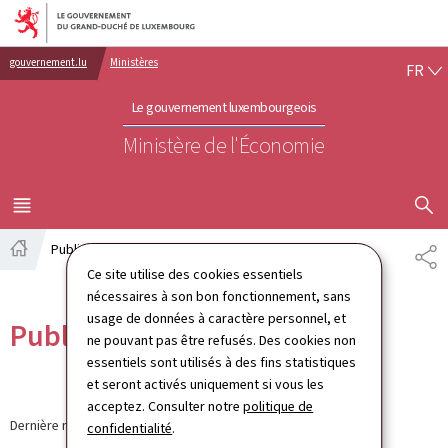
Aller au menu principal
Aller au contenu
FR
gouvernement.lu
Ministères
FR
Le gouvernement luxembourgeois
Ministère de l'Économie
AFFICHER
MENU
PRINCIPAL
Publications
PA
Accueil
Ce site utilise des cookies essentiels
nécessaires à son bon fonctionnement, sans
usage de données à caractère personnel, et
Publications
ne pouvant pas être refusés. Des cookies non
essentiels sont utilisés à des fins statistiques
et seront activés uniquement si vous les
acceptez. Consulter notre
politique de
Dernière modification le
23.03.2026
confidentialité
.