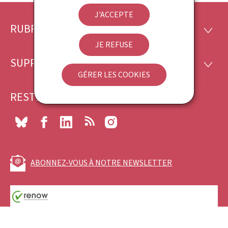
J'ACCEPTE
RUBRIQUES
Pied
RUBRI
JE REFUSE
de
SUPPORT
SUPP
page
GÉRER LES COOKIES
RESTEZ CONNECTÉ
Bluesky
Facebook
LinkedIn
RSS
Instagram
ABONNEZ-VOUS À NOTRE NEWSLETTER