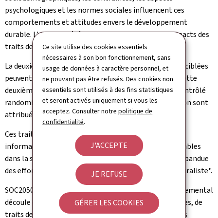
psychologiques et les normes sociales influencent ces
comportements et attitudes envers le développement
durable. L’analyse a été enrichie en examinant les impacts des
traits de personnalité et des biais comportementaux.
Ce site utilise des cookies essentiels
nécessaires à son bon fonctionnement, sans
La deuxième question examine si des communications ciblées
usage de données à caractère personnel, et
peuvent accroître l’intérêt d’une transition durable. Cette
ne pouvant pas être refusés. Des cookies non
essentiels sont utilisés à des fins statistiques
deuxième question est abordée au moyen d’un essai contrôlé
et seront activés uniquement si vous les
randomisé dans lequel des traitements de l’information sont
acceptez. Consulter notre
politique de
attribués aléatoirement aux participants.
confidentialité
.
Ces traitements fournissent aux participants des
J'ACCEPTE
informations sur les comportements et attitudes durables
dans la société, visant à corriger la sous-estimation répandue
des efforts d’autres personnes, appelée "ignorance pluraliste".
JE REFUSE
SOC2050 souligne que le comportement pro-environnemental
découle d’un mélange d’éléments sociodémographiques, de
GÉRER LES COOKIES
traits de personnalité et de perceptions sociétales. Les