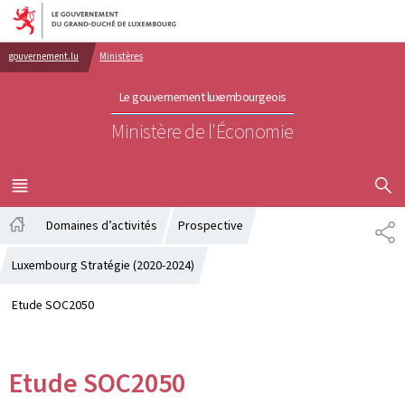
Aller au menu principal
Aller au contenu
gouvernement.lu
Ministères
Le gouvernement luxembourgeois
Ministère de l'Économie
AFFICHER
MENU
PRINCIPAL
Domaines d’activités
Prospective
PA
Accueil
Luxembourg Stratégie (2020-2024)
Etude SOC2050
Etude SOC2050