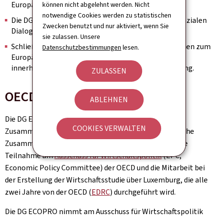
Europäischen Semesters veröffentlicht wird.
können nicht abgelehnt werden. Nicht
notwendige Cookies werden zu statistischen
Die DG ECOPRO beteiligt sich auch am nationalen sozialen
Zwecken benutzt und nur aktiviert, wenn Sie
Dialog im Rahmen des Europäischen Semesters.
sie zulassen. Unsere
Schließlich übermittelt die DG ECOPRO Informationen zum
Datenschutzbestimmungen
lesen.
Europäischen Semester an die zuständigen Akteure
innerhalb der luxemburgischen Regierungsverwaltung.
ZULASSEN
OECD
ABLEHNEN
Die DG ECOPRO erfüllt zwei Hauptaufgaben im
COOKIES VERWALTEN
Zusammenhang mit der Organisation für wirtschaftliche
Zusammenarbeit und Entwicklung (OECD), nämlich die
Teilnahme am
Ausschuss für Wirtschaftspolitik
(EPC,
Economic Policy Committee) der OECD und die Mitarbeit bei
der Erstellung der Wirtschaftsstudie über Luxemburg, die alle
zwei Jahre von der OECD (
EDRC
) durchgeführt wird.
Die DG ECOPRO nimmt am Ausschuss für Wirtschaftspolitik