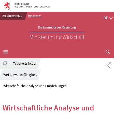
Zur Hauptnavigation
Zum Inhalt
DE
gouvernement.lu
Ministerien
DE
Die Luxemburger Regierung
Ministerium für Wirtschaft
SUCHFLED 
MENÜ
HAUPT-
Tätigkeitsfelder
TE
Startseite
Wettbewerbsfähigkeit
Wirtschaftliche Analyse und Empfehlungen
Wirtschaftliche Analyse und