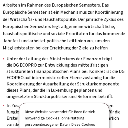
Arbeiten im Rahmen des Europäischen Semesters. Das
Europäische Semester ist ein Mechanismus zur Koordinierung
der Wirtschafts- und Haushaltspolitik. Der jährliche Zyklus des
Europäischen Semesters legt allgemeine wirtschaftliche,
haushaltspolitische und soziale Prioritäten für das kommende
Jahr fest und arbeitet politische Leitlinien aus, um den
Mitgliedstaaten bei der Erreichung der Ziele zu helfen.
Unter der Leitung des Ministeriums der Finanzen trägt
die DG ECOPRO zur Entwicklung des mittelfristigen
strukturellen finanzpolitischen Plans bei. Konkret ist die DG
ECOPRO auf interministerieller Ebene zuständig für die
Koordinierung der Ausarbeitung der Strukturkomponente
dieses Plans, der die in Luxemburg geplanten und
umgesetzten Strukturpolitiken und Reformen betrifft.
In Zusammenarbeit mit dem Ministerium der Finanzen
fungiert die DG ECOPRO als nationaler Koordinator für die
Diese Website verwendet für ihren Betrieb
Erstellung des Länderberichts für Luxemburg, der jährlich
notwendige Cookies, ohne Nutzung
von der Europäischen Kommission im Rahmen des
personenbezogener Daten. Diese Cookies