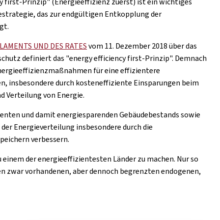
 first-Prinzip" (Energieeffizienz zuerst) ist ein wichtiges
strategie, das zur endgültigen Entkopplung der
gt.
RLAMENTS UND DES RATES
vom 11. Dezember 2018 über das
hutz definiert das "energy efficiency first-Prinzip". Demnach
Energieeffizienzmaßnahmen für eine effizientere
n, insbesondere durch kosteneffiziente Einsparungen beim
d Verteilung von Energie.
ligenten und damit energiesparenden Gebäudebestands sowie
z der Energieverteilung insbesondere durch die
peichern verbessern.
 einem der energieeffizientesten Länder zu machen. Nur so
ren zwar vorhandenen, aber dennoch begrenzten endogenen,