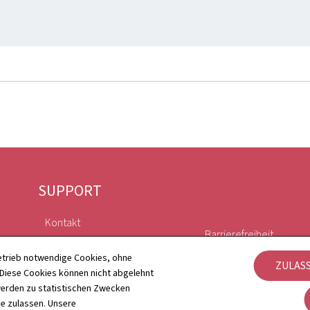
SUPPORT
Kontakt
Barrierefreiheit
Sitemap
etrieb notwendige Cookies, ohne
ZULAS
Verwaltung der Cookie
iese Cookies können nicht abgelehnt
Informationen zur Webseite
erden zu statistischen Zwecken
ie zulassen. Unsere