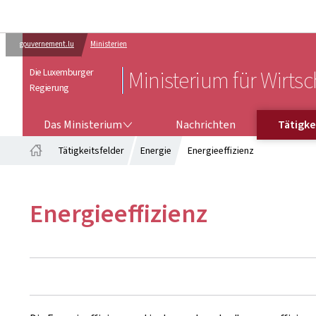
gouvernement.lu
Ministerien
Die Luxemburger
Ministerium für Wirtsc
Regierung
DAS MINISTERIUM
TÄTIGKEI
Das Ministerium
Nachrichten
Tätigke
Tätigkeitsfelder
Energie
Energieeffizienz
Startseite
Energieeffizienz