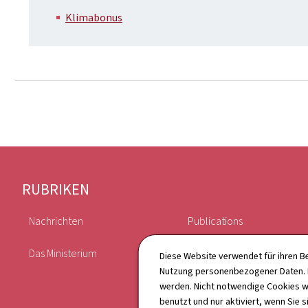
Klimabonus
Footer
RUBRIKEN
Nachrichten
Publications
Das Ministerium
Verzeichnis
Diese Website verwendet für ihren B
Nutzung personenbezogener Daten. D
werden. Nicht notwendige Cookies w
benutzt und nur aktiviert, wenn Sie s