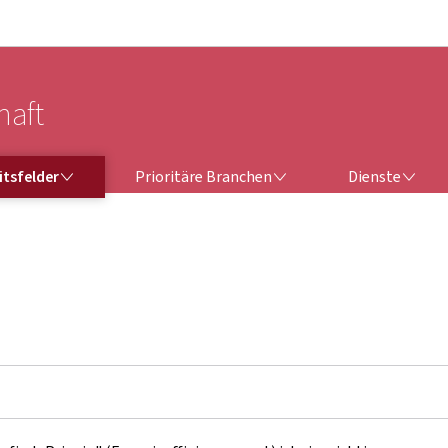
Zur Hauptnavigation
Zum Inhalt
haft
TSFELDER
PRIORITÄRE BRANCHEN
DIENSTE
itsfelder
Prioritäre Branchen
Dienste