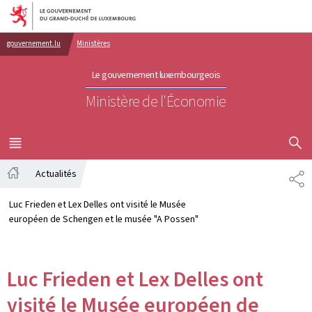
Aller au menu principal
Aller au contenu
gouvernement.lu
Ministères
Le gouvernement luxembourgeois
Ministère de l'Économie
AFFICHER
MENU
PRINCIPAL
Actualités
PA
Accueil
Luc Frieden et Lex Delles ont visité le Musée
européen de Schengen et le musée "A Possen"
Luc Frieden et Lex Delles ont
visité le Musée européen de