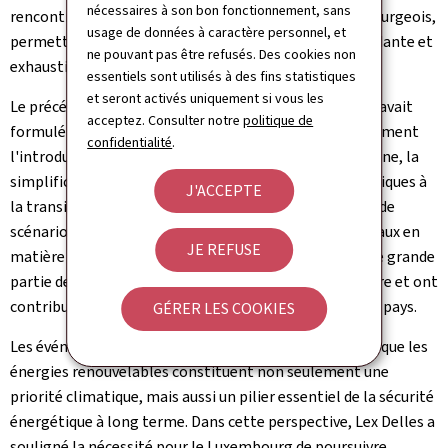
nécessaires à son bon fonctionnement, sans
rencontré des acteurs du secteur énergétique luxembourgeois,
usage de données à caractère personnel, et
permettant ainsi l'élaboration d'une analyse indépendante et
ne pouvant pas être refusés. Des cookies non
exhaustive de la politique énergétique nationale.
essentiels sont utilisés à des fins statistiques
et seront activés uniquement si vous les
Le précédent examen du Luxembourg, réalisé en 2019, avait
acceptez. Consulter notre
politique de
formulé plusieurs recommandations majeures, notamment
confidentialité
.
l'introduction d'un instrument de tarification du carbone, la
simplification des procédures de demande d'aides publiques à
J'ACCEPTE
la transition énergétique, ainsi que le développement de
scénarios permettant d'atteindre les objectifs nationaux en
JE REFUSE
matière d'énergies renouvelables à l'horizon 2030. Une grande
partie de ces recommandations ont été mises en oeuvre et ont
contribué à façonner le paysage énergétique actuel du pays.
GÉRER LES COOKIES
Les événements récents au Moyen‑Orient ont rappelé que les
énergies renouvelables constituent non seulement une
priorité climatique, mais aussi un pilier essentiel de la sécurité
énergétique à long terme. Dans cette perspective, Lex Delles a
souligné la nécessité pour le Luxembourg de poursuivre