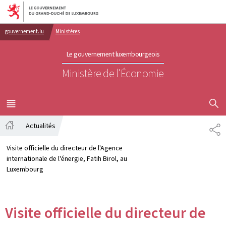
Aller au menu principal
Aller au contenu
gouvernement.lu
Ministères
Le gouvernement luxembourgeois
Ministère de l'Économie
AFFICHER
MENU
PRINCIPAL
Actualités
PA
Accueil
Visite officielle du directeur de l'Agence
internationale de l'énergie, Fatih Birol, au
Luxembourg
Visite officielle du directeur de