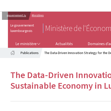
gouvernement.lu
Ministères
Le gouvernement
Ministère de l'Économ
luxembourgeois
LE MINISTÈRE
DOMAINES D’ACTIVITÉS
Le ministère
Actualités
Domaines d’ac
Publications
The Data-Driven Innovation Strategy for the
Accueil
The Data-Driven Innovatio
Sustainable Economy in 