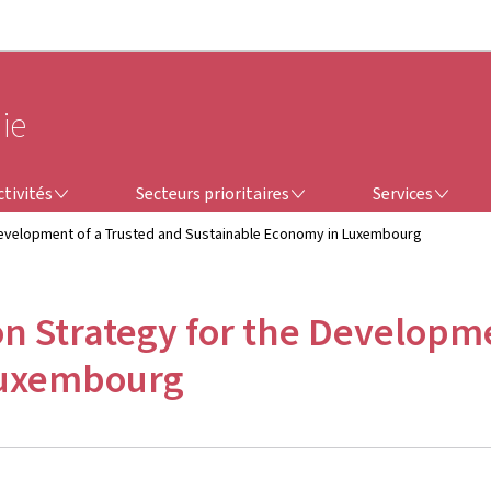
Aller au menu principal
Aller au contenu
ie
SECTEURS PRIORITAIRES
SERVICES
tivités
Secteurs prioritaires
Services
 Development of a Trusted and Sustainable Economy in Luxembourg
n Strategy for the Developme
Luxembourg