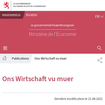
Aller au menu principal
Aller au contenu
FR
gouvernement.lu
Ministères
FR
Le gouvernement luxembourgeois
Ministère de l'Économie
AFFICHER
MENU
PRINCIPAL
Publications
Ons Wirtschaft vu muer
PA
Accueil
Ons Wirtschaft vu muer
Dernière modification le
21.06.2021