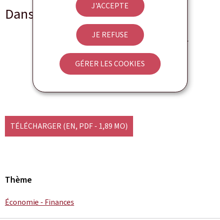
J'ACCEPTE
Dans d'autres langues
JE REFUSE
Ons Wirtschaft vu muer
GÉRER LES COOKIES
Langue(s)
Anglais
35 page(s)
Pdf
1,89 Mo
TÉLÉCHARGER
(EN, PDF - 1,89 MO)
Thème
Économie - Finances