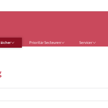
Bei den Haaptmenü goen
Bei den Inhalt goen
ERÄICHER
PRIORITÄR SECTEUREN
SERVICER
räicher
Prioritär Secteuren
Servicer
g