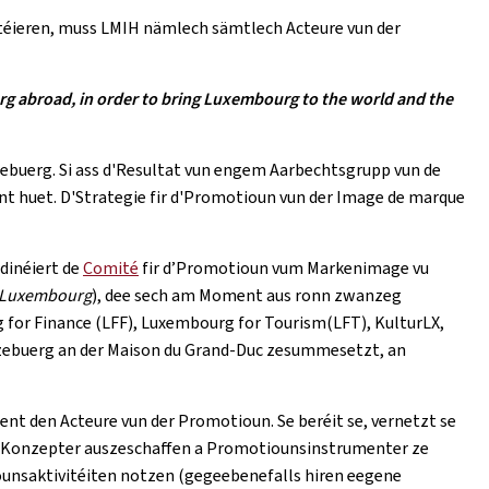
téieren, muss LMIH nämlech sämtlech Acteure vun der
rg abroad, in order to bring Luxembourg to the world and the
tzebuerg. Si ass d'Resultat vun engem Aarbechtsgrupp vun de
 huet. D'Strategie fir d'Promotioun vun der Image de marque
rdinéiert de
Comité
fir d’Promotioun vum Markenimage vu
u Luxembourg
), dee sech am Moment aus ronn zwanzeg
 for Finance (LFF), Luxembourg for Tourism(LFT), KulturLX,
ëtzebuerg an der Maison du Grand-Duc zesummesetzt, an
hent den Acteure vun der Promotioun. Se beréit se, vernetzt se
 Konzepter auszeschaffen a Promotiounsinstrumenter ze
ounsaktivitéiten notzen (gegeebenefalls hiren eegene