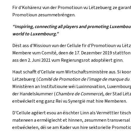
Fir d'Kohärenz vun der Promotioun vu Lëtzebuerg ze garan
Promotioun zesummebréngen.
“Inspiring, connecting all players and promoting Luxembou
world to Luxembourg.”
Dëst ass d'Missioun vun der Cellule fir d'Promotioun vu Lë
Membere vum Comité, deen de 17. Dezember 2019 stattfonnt
ass den 2. Juni 2021 vum Regierungsrot adoptéiert ginn.
Haut schafft d'Cellule vum Wirtschaftsministère aus. Si koo
Lëtzebuerg (
Comité de Promotion de l’image de marque d
Ministèren an Institutioune wéi Luxinnovation, Luxembourg
der Handelskummer (
Chambre de Commerce
), der Stad L
entwéckelt eng ganz Rei vu Synergië mat hire Memberen.
D'Cellule agéiert esou an éischter Linn als Vermëttler tësc
mateneen a erméiglecht et hinnen, zesummen transversal
entwéckelen, déi se am Kader vun hire sektorielle Promoti