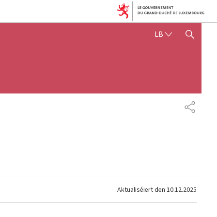
LËTZEBUERGE
LB
SHOW HIDE SEARCH
SHARE
Aktualiséiert den
10.12.2025