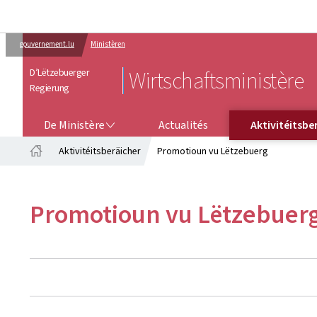
gouvernement.lu
Ministèren
D’Lëtzebuerger
Wirtschaftsministère
Regierung
DE MINISTÈRE
AKTIVITÉITSB
De Ministère
Actualités
Aktivitéitsbe
Aktivitéitsberäicher
Promotioun vu Lëtzebuerg
Startsäit
Promotioun vu Lëtzebuer