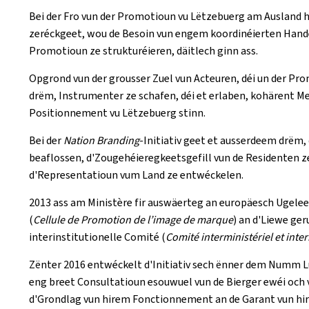
Bei der Fro vun der Promotioun vu Lëtzebuerg am Ausland h
zeréckgeet, wou de Besoin vun engem koordinéierten Hande
Promotioun ze strukturéieren, däitlech ginn ass.
Opgrond vun der grousser Zuel vun Acteuren, déi un der Pr
drëm, Instrumenter ze schafen, déi et erlaben, kohärent M
Positionnement vu Lëtzebuerg stinn.
Bei der
Nation Branding
-Initiativ geet et ausserdeem drëm,
beaflossen, d'Zougehéieregkeetsgefill vun de Residenten ze
d'Representatioun vum Land ze entwéckelen.
2013 ass am Ministère fir auswäerteg an europäesch Ugele
(
Cellule de Promotion de l’image de marque
) an d'Liewe ger
interinstitutionelle Comité (
Comité interministériel et inter
Zënter 2016 entwéckelt d'Initiativ sech ënner dem Numm
eng breet Consultatioun esouwuel vun de Bierger ewéi och v
d'Grondlag vun hirem Fonctionnement an de Garant vun hi