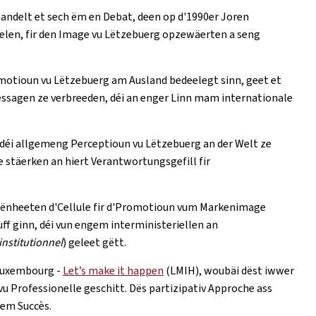
andelt et sech ëm en Debat, deen op d'1990er Joren
len, fir den Image vu Lëtzebuerg opzewäerten a seng
omotioun vu Lëtzebuerg am Ausland bedeelegt sinn, geet et
essagen ze verbreeden, déi an enger Linn mam internationale
 déi allgemeng Perceptioun vu Lëtzebuerg an der Welt ze
 stäerken an hiert Verantwortungsgefill fir
eënheeten d'Cellule fir d'Promotioun vum Markenimage
uff ginn, déi vun engem interministeriellen an
institutionnel
) geleet gëtt.
 Luxembourg -
Let’s make it happen
(LMIH), woubäi dëst iwwer
u Professionelle geschitt. Dës partizipativ Approche ass
rem Succès.