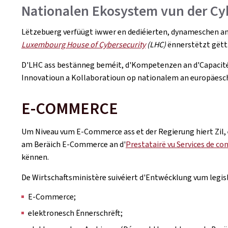
Nationalen Ekosystem vun der Cy
Lëtzebuerg verfüügt iwwer en dediéierten, dynameschen an
Luxembourg House of Cybersecurity
(LHC)
ënnerstëtzt gët
D'LHC ass bestänneg beméit, d'Kompetenzen an d'Capacité
Innovatioun a Kollaboratioun op nationalem an europäesc
E-COMMERCE
Um Niveau vum E-Commerce ass et der Regierung hiert Zil,
am Beräich E-Commerce an d'
Prestatairë vu Services de co
kënnen.
De Wirtschaftsministère suivéiert d'Entwécklung vum legisl
E-Commerce;
elektronesch Ënnerschrëft;