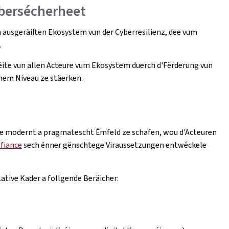
bersécherheet
 ausgeräiften Ekosystem vun der Cyberresilienz, dee vum
t.
ite vun allen Acteure vum Ekosystem duerch d'Fërderung vun
hem Niveau ze stäerken.
 e modernt a pragmatescht Ëmfeld ze schafen, wou d'Acteuren
nfiance
sech ënner gënschtege Viraussetzungen entwéckele
ative Kader a follgende Beräicher: