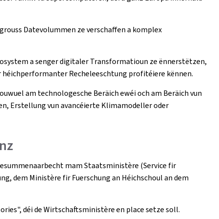
anz grouss Datevolummen ze verschaffen a komplex
osystem a senger digitaler Transformatioun ze ënnerstëtzen,
 där héichperformanter Recheleeschtung profitéiere kënnen.
ouwuel am technologesche Beräich ewéi och am Beräich vun
n, Erstellung vun avancéierte Klimamodeller oder
enz
n Zesummenaarbecht mam Staatsministère (Service fir
ung, dem Ministère fir Fuerschung an Héichschoul an dem
ries", déi de Wirtschaftsministère en place setze soll.