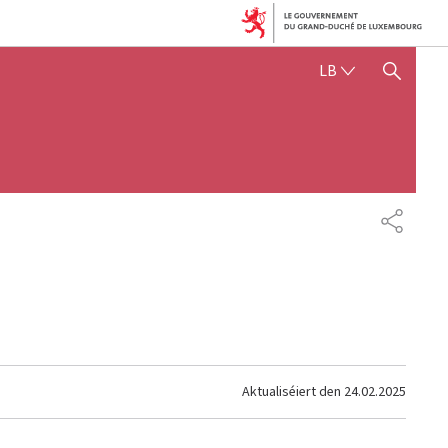
LËTZEBUERGE
LB
SHOW HIDE SEARCH
SHARE
Aktualiséiert den
24.02.2025