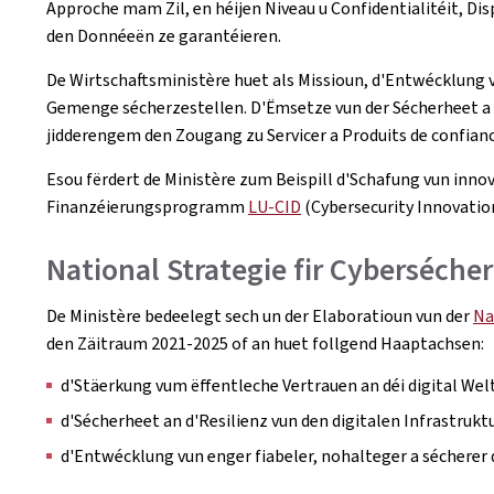
Approche mam Zil, en héijen Niveau u Confidentialitéit, Dis
den Donnéeën ze garantéieren.
De Wirtschaftsministère huet als Missioun, d'Entwécklung 
Gemenge sécherzestellen. D'Ëmsetze vun der Sécherheet a 
jidderengem den Zougang zu Servicer a Produits de confian
Esou fërdert de Ministère zum Beispill d'Schafung vun inno
Finanzéierungsprogramm
LU-CID
(Cybersecurity Innovati
National Strategie fir Cyberséche
De Ministère bedeelegt sech un der Elaboratioun vun der
Na
den Zäitraum 2021-2025 of an huet follgend Haaptachsen:
d'Stäerkung vum ëffentleche Vertrauen an déi digital Wel
d'Sécherheet an d'Resilienz vun den digitalen Infrastrukt
d'Entwécklung vun enger fiabeler, nohalteger a sécherer d