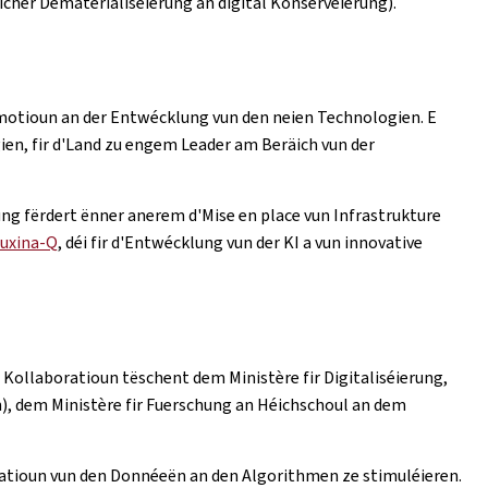
cher Dematerialiséierung an digital Konservéierung).
romotioun an der Entwécklung vun den neien Technologien. E
ien, fir d'Land zu engem Leader am Beräich vun der
ng fërdert ënner anerem d'Mise en place vun Infrastrukture
uxina-Q
, déi fir d'Entwécklung vun der KI a vun innovative
 Kollaboratioun tëschent dem Ministère fir Digitaliséierung,
), dem Ministère fir Fuerschung an Héichschoul an dem
risatioun vun den Donnéeën an den Algorithmen ze stimuléieren.