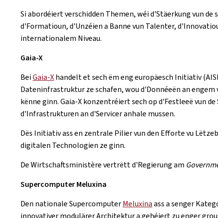
Si abordéiert verschidden Themen, wéi d'Stäerkung vun de s
d'Formatioun, d'Unzéien a Banne vun Talenter, d'Innovati
internationalem Niveau.
Gaia-X
Bei
Gaia-X
handelt et sech ëm eng europäesch Initiativ (AISB
Dateninfrastruktur ze schafen, wou d'Donnéeën an engem 
kënne ginn. Gaia-X konzentréiert sech op d'Festleeë vun de
d'Infrastrukturen an d'Servicer anhale mussen.
Dës Initiativ ass en zentrale Pilier vun den Efforte vu Lëtz
digitalen Technologien ze ginn.
De Wirtschaftsministère vertrëtt d'Regierung am
Governme
Supercomputer Meluxina
Den nationale Supercomputer
Meluxina
ass a senger Katego
innovativer modulärer Architektur a gehéiert zu enger gro