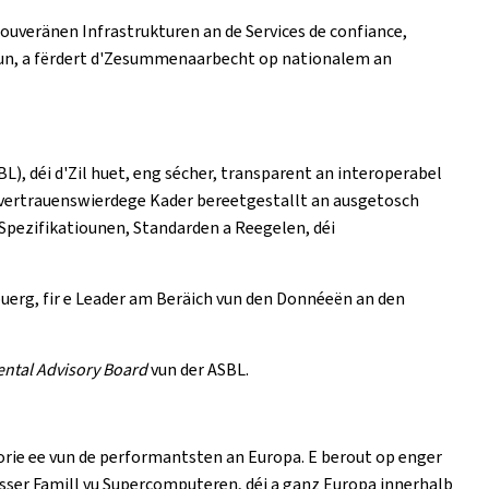
ouveränen Infrastrukturen an de Services de confiance,
oun, a fërdert d'Zesummenaarbecht op nationalem an
L), déi d'Zil huet, eng sécher, transparent an interoperabel
vertrauenswierdege Kader bereetgestallt an ausgetosch
 Spezifikatiounen, Standarden a Reegelen, déi
ebuerg, fir e Leader am Beräich vun den Donnéeën an den
ntal Advisory Board
vun der ASBL.
rie ee vun de performantsten an Europa. E berout op enger
usser Famill vu Supercomputeren, déi a ganz Europa innerhalb