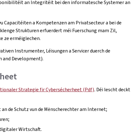
ponibilitéit an Integritéit bei den informatesche Systemer an
vu Capacitéiten a Kompetenzen am Privatsecteur a bei de
klenge Strukturen erfuerdert méi Fuerschung mam Zil,
ce ze erméiglechen.
vativen Instrumenter, Léisungen a Servicer duerch de
on and Development).
rheet
tionaler Strategie fir Cybersécherheet (Pdf)
.
Déi lescht deckt
t an de Schutz vun de Mënscherechter am Internet;
uren;
igitaler Wirtschaft.