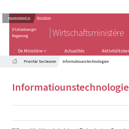
gouvernement.lu
Ministèren
D’Lëtzebuerger
Wirtschaftsministère
Regierung
DE MINISTÈRE
AKTIVITÉITSB
De Ministère
Actualités
Aktivitéitsbe
Prioritär Secteuren
Informatiounstechnologien
Startsäit
Informatiounstechnologi