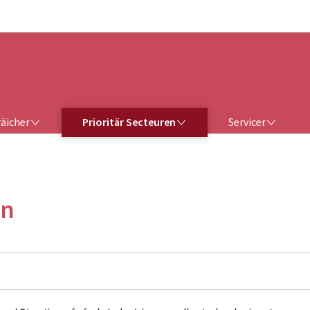
Bei den Haaptmenü goen
Bei den Inhalt goen
ERÄICHER
PRIORITÄR SECTEUREN
SERVICER
räicher
Prioritär Secteuren
Servicer
en