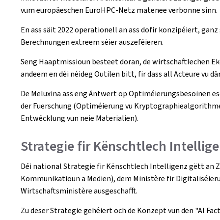
vum europäeschen EuroHPC-Netz matenee verbonne sinn.
En ass säit 2022 operationell an ass dofir konzipéiert, g
Berechnungen extreem séier auszeféieren.
Seng Haaptmissioun besteet doran, de wirtschaftlechen Ek
andeem en déi néideg Outilen bitt, fir dass all Acteure vu
De Meluxina ass eng Äntwert op Optiméierungsbesoinen es
der Fuerschung (Optiméierung vu Kryptographiealgorithme
Entwécklung vun neie Materialien).
Strategie fir Kënschtlech Intellig
Déi national Strategie fir Kënschtlech Intelligenz gëtt a
Kommunikatioun a Medien), dem Ministère fir Digitaliséier
Wirtschaftsministère ausgeschafft.
Zu dëser Strategie gehéiert och de Konzept vun den "AI Facto