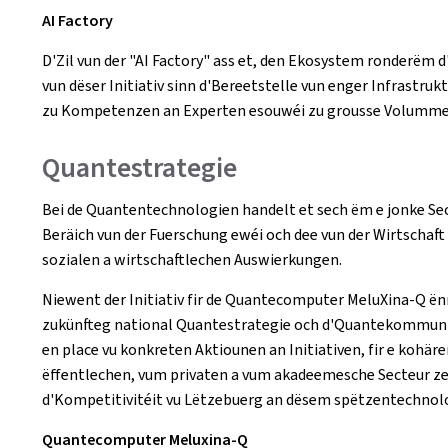
AI Factory
D'Zil vun der "AI Factory" ass et, den Ekosystem ronderëm
vun dëser Initiativ sinn d'Bereetstelle vun enger Infrast
zu Kompetenzen an Experten esouwéi zu grousse Volumme 
Quantestrategie
Bei de Quantentechnologien handelt et sech ëm e jonke Sec
Beräich vun der Fuerschung ewéi och dee vun der Wirtschaf
sozialen a wirtschaftlechen Auswierkungen.
Niewent der Initiativ fir de Quantecomputer MeluXina-Q ë
zukünfteg national Quantestrategie och d'Quantekommunik
en place vu konkreten Aktiounen an Initiativen, fir e ko
ëffentlechen, vum privaten a vum akadeemesche Secteur ze
d'Kompetitivitéit vu Lëtzebuerg an dësem spëtzentechnolo
Quantecomputer Meluxina-Q