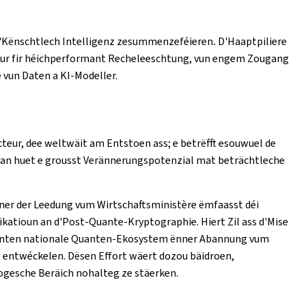
 d'Kënschtlech Intelligenz zesummenzeféieren
.
D'Haaptpiliere
ruktur fir héichperformant Recheleeschtung, vun engem Zougang
vun Daten a KI-Modeller.
teur, dee weltwäit am Entstoen ass; e betrëfft esouwuel de
t an huet e grousst Verännerungspotenzial mat beträchtleche
nner der Leedung vum Wirtschaftsministère ëmfaasst déi
atioun an d'Post-Quante-Kryptographie. Hiert Zil ass d'Mise
härenten nationale Quanten-Ekosystem ënner Abannung vum
 entwéckelen. Dësen Effort wäert dozou bäidroen,
gesche Beräich nohalteg ze stäerken.