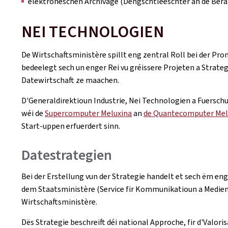
elektroneschen Archivage (Déngschtleeschter an de Beräi
NEI TECHNOLOGIEN
De Wirtschaftsministère spillt eng zentral Roll bei der P
bedeelegt sech un enger Rei vu gréissere Projeten a Strateg
Datewirtschaft ze maachen.
D'Generaldirektioun Industrie, Nei Technologien a Fuerschu
wéi de
Supercomputer Meluxina
an
de Quantecomputer Mel
Start-uppen erfuerdert sinn.
Datestrategien
Bei der Erstellung vun der Strategie handelt et sech ëm eng
dem Staatsministère (Service fir Kommunikatioun a Medien
Wirtschaftsministère.
Dës Strategie beschreift déi national Approche, fir d'Valo