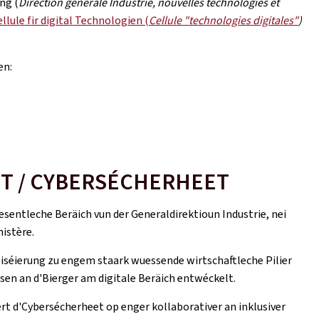
ng (
Direction générale Industrie, nouvelles technologies et
ellule fir digital Technologien (
Cellule "technologies digitales"
)
en:
T / CYBERSÉCHERHEET
entleche Beräich vun der Generaldirektioun Industrie, nei
istère.
liséierung zu engem staark wuessende wirtschaftleche Pilier
sen an d'Bierger am digitale Beräich entwéckelt.
iert d'Cybersécherheet op enger kollaborativer an inklusiver