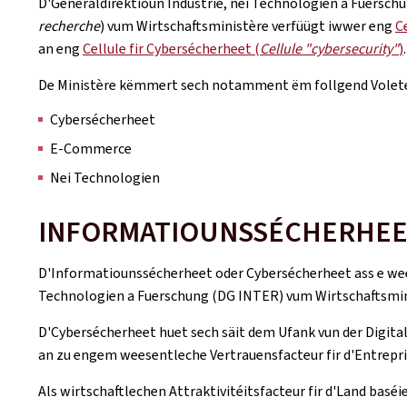
D'Generaldirektioun Industrie, nei Technologien a Fuerschu
recherche
) vum Wirtschaftsministère verfüügt iwwer eng
C
an eng
Cellule fir Cybersécherheet (
Cellule "cybersecurity"
)
.
De Ministère këmmert sech notamment ëm follgend Volet
Cybersécherheet
E-Commerce
Nei Technologien
INFORMATIOUNSSÉCHERHEE
D'Informatiounssécherheet oder Cybersécherheet ass e wees
Technologien a Fuerschung (DG INTER) vum Wirtschaftsmin
D'Cybersécherheet huet sech säit dem Ufank vun der Digita
an zu engem weesentleche Vertrauensfacteur fir d'Entrepri
Als wirtschaftlechen Attraktivitéitsfacteur fir d'Land basé