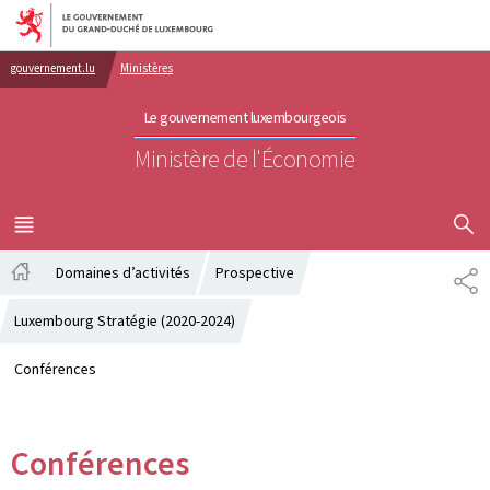
Aller au menu principal
Aller au contenu
gouvernement.lu
Ministères
Le gouvernement luxembourgeois
Ministère de l'Économie
AFFICHER
MENU
PRINCIPAL
Domaines d’activités
Prospective
PA
Accueil
Luxembourg Stratégie (2020-2024)
Conférences
Conférences