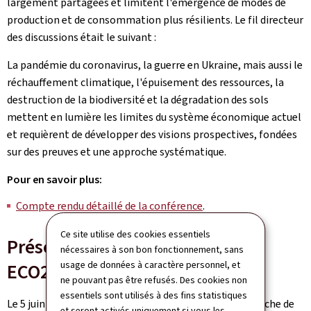
largement partagées et limitent l'émergence de modes de
production et de consommation plus résilients. Le fil directeur
des discussions était le suivant :
La pandémie du coronavirus, la guerre en Ukraine, mais aussi le
réchauffement climatique, l'épuisement des ressources, la
destruction de la biodiversité et la dégradation des sols
mettent en lumière les limites du système économique actuel
et requièrent de développer des visions prospectives, fondées
sur des preuves et une approche systématique.
Pour en savoir plus:
Compte rendu détaillé de la conférence
.
Ce site utilise des cookies essentiels
Présentation intermédiaire
nécessaires à son bon fonctionnement, sans
usage de données à caractère personnel, et
ECO2050 (05.06.2023)
ne pouvant pas être refusés. Des cookies non
essentiels sont utilisés à des fins statistiques
Le 5 juin 2023, Luxembourg Stratégie a présenté l’ébauche de
et seront activés uniquement si vous les