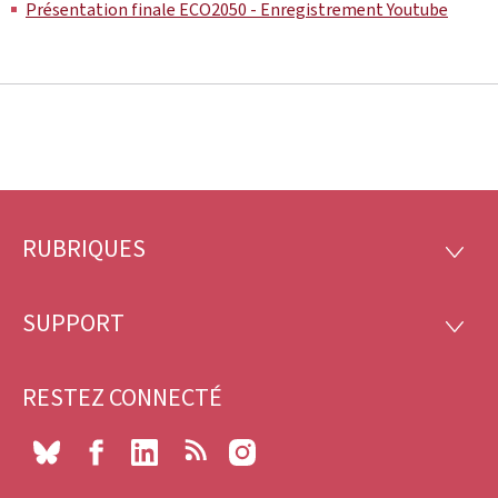
Présentation finale ECO2050 - Enregistrement Youtube
RUBRIQUES
Pied
RUBRI
de
SUPPORT
SUPP
page
RESTEZ CONNECTÉ
Bluesky
Facebook
LinkedIn
RSS
Instagram