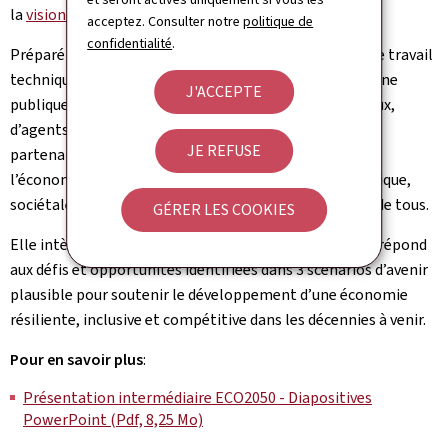
la
vision stratégique ECO2050
au grand public.
acceptez. Consulter notre
politique de
confidentialité
.
Préparé pendant plus d’un an avec l’aide d’un groupe de travail
technique, d’un comité interministériel, d’une campagne
J'ACCEPTE
publique, de dirigeants d’entreprises, d’élus communaux,
d’agents communaux, d’experts prospectivistes et de
JE REFUSE
partenaires scientifiques, cette vision vise à préparer
l’économie pour réussir plusieurs transitions (énergétique,
sociétale, écologique…) et pour garantir le bien-être de tous.
GÉRER LES COOKIES
Elle intègre les stratégies économiques existantes et répond
aux défis et opportunités identifiées dans 3 scénarios d’avenir
plausible pour soutenir le développement d’une économie
résiliente, inclusive et compétitive dans les décennies à venir.
Pour en savoir plus
:
Présentation intermédiaire ECO2050 - Diapositives
PowerPoint (Pdf, 8,25 Mo)