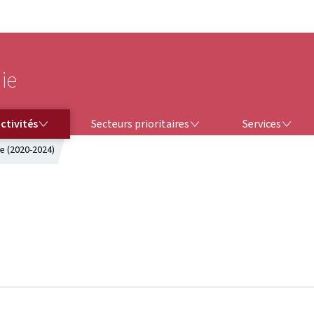
Aller au menu principal
Aller au contenu
ie
SECTEURS PRIORITAIRES
SERVICES
ctivités
Secteurs prioritaires
Services
e (2020-2024)