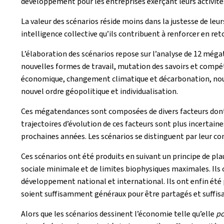
développement pour les entreprises exerçant leurs activit
La valeur des scénarios réside moins dans la justesse de leur
intelligence collective qu’ils contribuent à renforcer en re
L’élaboration des scénarios repose sur l’analyse de 12 mé
nouvelles formes de travail, mutation des savoirs et compé
économique, changement climatique et décarbonation, nou
nouvel ordre géopolitique et individualisation.
Ces mégatendances sont composées de divers facteurs dont 
trajectoires d’évolution de ces facteurs sont plus incertain
prochaines années. Les scénarios se distinguent par leur com
Ces scénarios ont été produits en suivant un principe de pla
sociale minimale et de limites biophysiques maximales. Ils on
développement national et international. Ils ont enfin été pr
soient suffisamment généraux pour être partagés et suffisa
Alors que les scénarios dessinent l’économie telle qu’elle
po