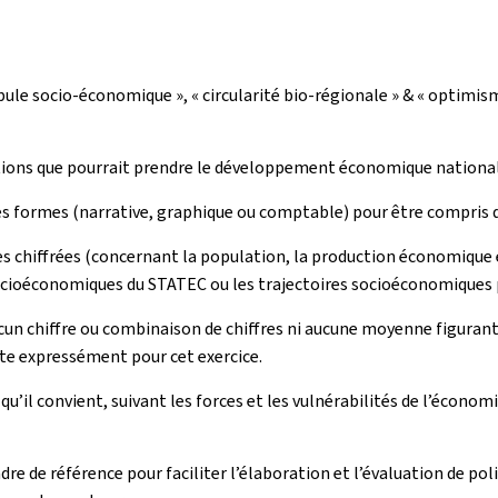
le socio-économique », « circularité bio-régionale » & « optimisme
ions que pourrait prendre le développement économique national
s formes (narrative, graphique ou comptable) pour être compris 
ées chiffrées (concernant la population, la production économique 
socioéconomiques du STATEC ou les trajectoires socioéconomiques 
cun chiffre ou combinaison de chiffres ni aucune moyenne figurant
ite expressément pour cet exercice.
il convient, suivant les forces et les vulnérabilités de l’économie
adre de référence pour faciliter l’élaboration et l’évaluation de p