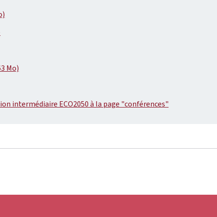
o)
)
63 Mo)
tion intermédiaire ECO2050 à la page "conférences"