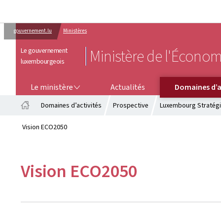
gouvernement.lu
Ministères
Le gouvernement
Ministère de l'Économ
luxembourgeois
LE MINISTÈRE
DOMAINES D’ACTIVITÉS
Le ministère
Actualités
Domaines d’a
Domaines d’activités
Prospective
Luxembourg Stratégi
Accueil
Vision ECO2050
Vision ECO2050