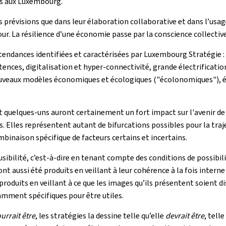
és aux Luxembourg.
s prévisions que dans leur élaboration collaborative et dans l’usage 
tour. La résilience d’une économie passe par la conscience collect
gatendances identifiées et caractérisées par Luxembourg Stratégi
tences, digitalisation et hyper-connectivité, grande électrificati
veaux modèles économiques et écologiques ("écolonomiques"), é
quelques-uns auront certainement un fort impact sur l'avenir de 
es. Elles représentent autant de bifurcations possibles pour la tra
binaison spécifique de facteurs certains et incertains.
usibilité, c’est-à-dire en tenant compte des conditions de possibil
t aussi été produits en veillant à leur cohérence à la fois interne
oduits en veillant à ce que les images qu’ils présentent soient dist
mment spécifiques pour être utiles.
urrait être
, les stratégies la dessine telle qu’elle
devrait être
, tell