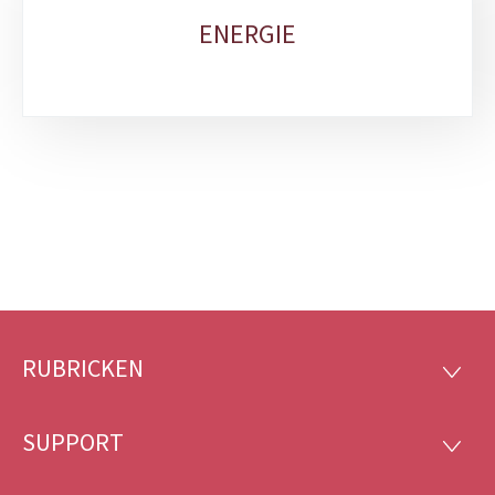
ENERGIE
RUBRICKEN
Fousszeil
RUBRI
SUPPORT
SUPP